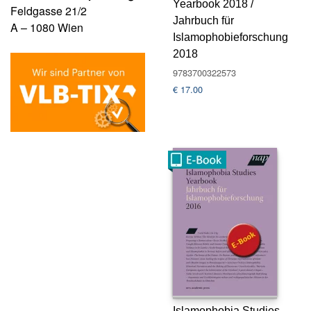
Yearbook 2018 /
Feldgasse 21/2
Jahrbuch für
A – 1080 Wien
Islamophobieforschung
2018
9783700322573
€
17.00
Islamophobia Studies