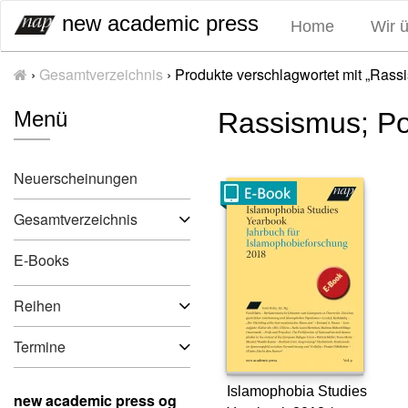
S
new academic press
Home
Wir 
k
i
›
Gesamtverzeichnis
›
Produkte verschlagwortet mit „Rassi
p
t
Menü
Rassismus; Po
o
c
o
Neuerscheinungen
n
t
Gesamtverzeichnis
e
n
E-Books
t
Reihen
Termine
Islamophobia Studies
new academic press og