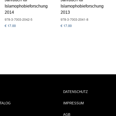
Islamophobieforschung
Islamophobieforschung
2014
2013
978-3-7003-2042-5
978-3-7003-2041-8
€
17.00
€
17.00
DATENSCHUTZ
TALOG
IMPRESSUM
AGB