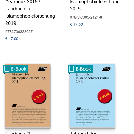
Yearbook 2019 /
Islamophobieforschung
Jahrbuch für
2015
Islamophobieforschung
978-3-7003-2124-8
2019
€
17.00
9783700322627
€
17.00
Jahrbuch für
Jahrbuch für