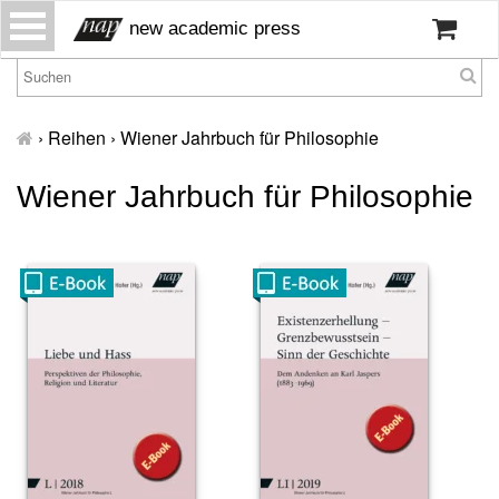
S
new academic press
k
i
p
H
t
o
›
Reihen
›
Wiener Jahrbuch für Philosophie
o
m
c
e
Wiener Jahrbuch für Philosophie
o
W
n
ir
t
ü
e
b
n
er
t
u
n
s
P
r
e
s