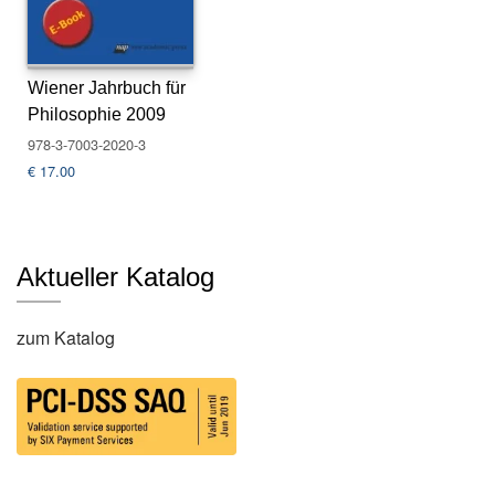
r
H
ol
o
Wiener Jahrbuch für
c
Philosophie 2009
a
978-3-7003-2020-3
u
st
€
17.00
-
St
u
di
Aktueller Katalog
e
n
(
zum Katalog
V
W
I)
B
li
c