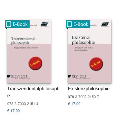
N
e
u
e
r
s
c
h
e
i
n
u
n
g
e
Transzendentalphilosophi
Existenzphilosophie
n
e.
978-3-7003-2150-7
G
978-3-7003-2151-4
€
17.00
e
€
17.00
s
a
m