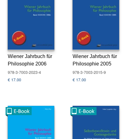
n
B
ei
tr
ä
g
e
Wiener Jahrbuch für
Wiener Jahrbuch für
z
Philosophie 2006
ur
Philosophie 2005
H
978-3-7003-2023-4
978-3-7003-2015-9
ol
€
17.00
€
17.00
o
c
a
u
st
fo
rs
c
h
u