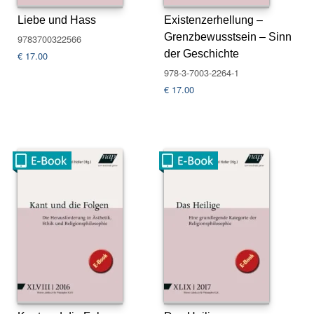
s
Liebe und Hass
Existenzerhellung –
e
Grenzbewusstsein – Sinn
9783700322566
der Geschichte
€
17.00
N
e
978-3-7003-2264-1
w
€
17.00
sl
e
tt
e
r
K
o
n
t
a
k
t
A