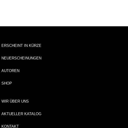
k
p
u
n
kt
R
u
m
ERSCHEINT IN KÜRZE
ä
ni
NEUERSCHEINUNGEN
e
n
AUTOREN
H
SHOP
is
t
o
ri
WIR ÜBER UNS
s
c
AKTUELLER KATALOG
h
e
KONTAKT