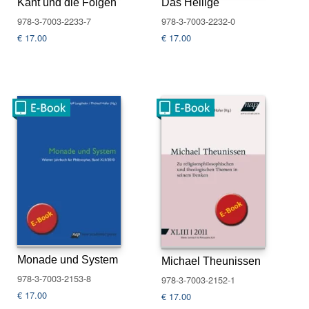
Kant und die Folgen
Das Heilige
u
s
978-3-7003-2233-7
978-3-7003-2232-0
li
€
17.00
€
17.00
e
f
e
r
u
n
g
A
u
t
o
r*
i
n
n
Monade und System
Michael Theunissen
e
978-3-7003-2153-8
978-3-7003-2152-1
n
€
17.00
€
17.00