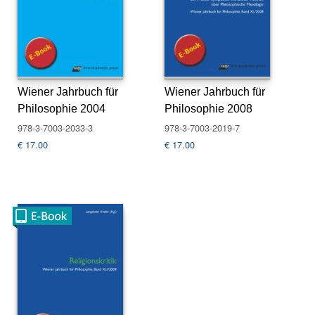
n
g
d
e
s
W
Wiener Jahrbuch für
Wiener Jahrbuch für
ie
Philosophie 2004
Philosophie 2008
n
er
978-3-7003-2033-3
978-3-7003-2019-7
W
€
17.00
€
17.00
ie
s
e
nt
h
al
In
st
it
ut
s
fü