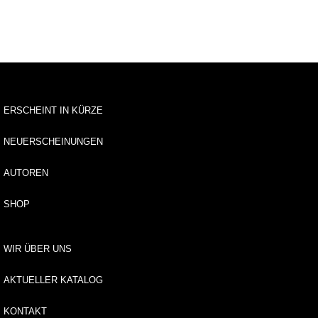
s
e
N
e
w
sl
ERSCHEINT IN KÜRZE
e
tt
NEUERSCHEINUNGEN
e
r
AUTOREN
K
o
SHOP
n
t
a
WIR ÜBER UNS
k
t
AKTUELLER KATALOG
A
KONTAKT