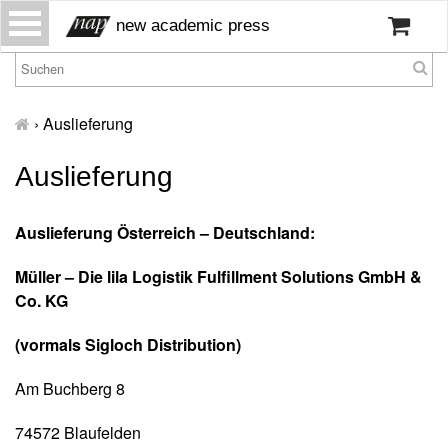
S
new academic press
k
i
p
H
t
o
›
Auslieferung
o
m
c
e
Auslieferung
o
W
n
ir
t
Auslieferung Österreich – Deutschland:
ü
e
b
n
Müller – Die lila Logistik Fulfillment Solutions GmbH &
er
t
Co. KG
u
n
s
(vormals Sigloch Distribution)
P
Am Buchberg 8
r
e
74572 Blaufelden
s