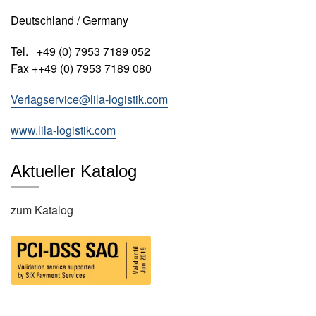
s
Deutschland / Germany
e
Tel. +49 (0) 7953 7189 052
N
Fax ++49 (0) 7953 7189 080
e
w
Verlagservice@lila-logistik.com
sl
e
www.lila-logistik.com
tt
e
r
Aktueller Katalog
K
o
zum Katalog
n
t
a
k
t
A