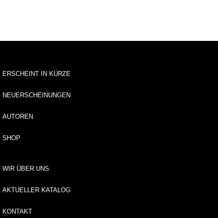
u
s
li
e
f
e
r
u
ERSCHEINT IN KÜRZE
n
g
NEUERSCHEINUNGEN
A
AUTOREN
u
t
SHOP
o
r*
i
WIR ÜBER UNS
n
n
e
AKTUELLER KATALOG
n
KONTAKT