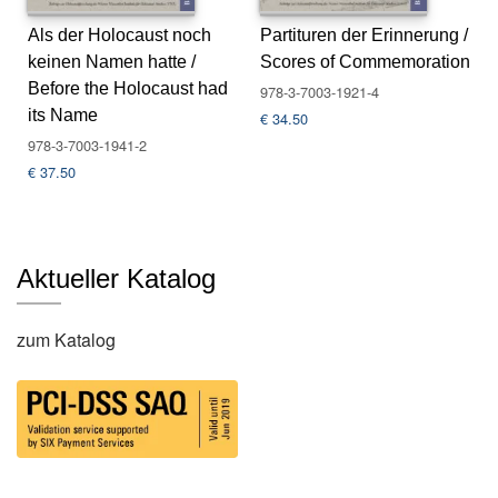
tv
e
Als der Holocaust noch
Partituren der Erinnerung /
rz
keinen Namen hatte /
Scores of Commemoration
ei
Before the Holocaust had
978-3-7003-1921-4
c
its Name
€
34.50
h
ni
978-3-7003-1941-2
s
€
37.50
E
-
B
Aktueller Katalog
o
o
k
zum Katalog
s
R
e
i
h
e