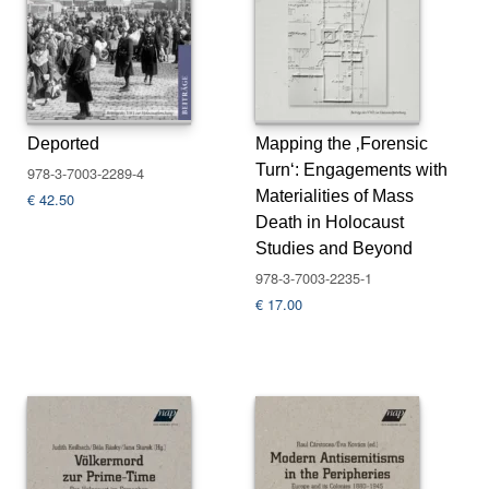
s
e
N
e
w
Deported
Mapping the ‚Forensic
sl
Turn‘: Engagements with
978-3-7003-2289-4
e
Materialities of Mass
tt
€
42.50
e
Death in Holocaust
r
Studies and Beyond
978-3-7003-2235-1
K
€
17.00
o
n
t
a
k
t
A