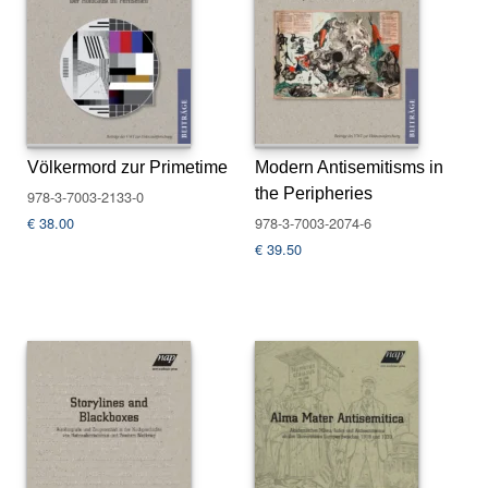
u
s
li
e
f
e
r
u
Völkermord zur Primetime
Modern Antisemitisms in
n
the Peripheries
978-3-7003-2133-0
g
€
38.00
978-3-7003-2074-6
€
39.50
A
u
t
o
r*
i
n
n
e
n