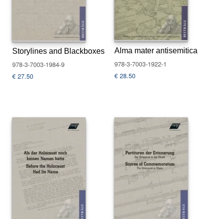
N
e
u
e
r
Alma mater antisemitica
Storylines and Blackboxes
s
c
978-3-7003-1922-1
978-3-7003-1984-9
h
€
28.50
€
27.50
e
i
n
u
n
g
e
n
G
e
s
a
m