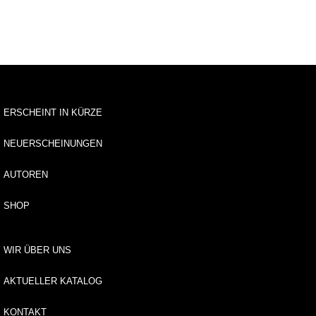
n
B
ei
tr
ä
g
ERSCHEINT IN KÜRZE
e
z
NEUERSCHEINUNGEN
u
r
H
AUTOREN
ol
o
SHOP
c
a
u
WIR ÜBER UNS
st
fo
AKTUELLER KATALOG
rs
c
KONTAKT
h