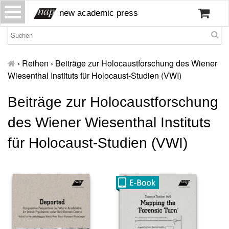
S
new academic press
k
i
p
H
t
o
›
Reihen
›
Beiträge zur Holocaustforschung des Wiener
o
m
Wiesenthal Instituts für Holocaust-Studien (VWI)
c
e
o
Beiträge zur Holocaustforschung
W
n
ir
t
des Wiener Wiesenthal Instituts
ü
e
b
n
für Holocaust-Studien (VWI)
er
t
u
n
s
P
r
e
s