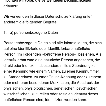
möchten wir vorab die verwendeten Begrifflichkeiten
N
erläutern.
e
u
Wir verwenden in dieser Datenschutzerklärung unter
e
r
anderem die folgenden Begriffe:
s
c
a) personenbezogene Daten
h
e
Personenbezogene Daten sind alle Informationen, die sich
i
auf eine identifizierte oder identifizierbare natürliche
n
Person (im Folgenden »betroffene Person«) beziehen. Als
u
n
identifizierbar wird eine natürliche Person angesehen, die
g
direkt oder indirekt, insbesondere mittels Zuordnung zu
e
einer Kennung wie einem Namen, zu einer Kennnummer,
n
zu Standortdaten, zu einer Online-Kennung oder zu einem
oder mehreren besonderen Merkmalen, die Ausdruck der
G
physischen, physiologischen, genetischen, psychischen,
e
wirtschaftlichen, kulturellen oder sozialen Identität dieser
s
a
natürlichen Person sind, identifiziert werden kann.
m