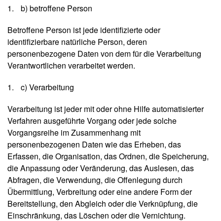
tv
b) betroffene Person
e
rz
Betroffene Person ist jede identifizierte oder
ei
identifizierbare natürliche Person, deren
c
personenbezogene Daten von dem für die Verarbeitung
h
ni
Verantwortlichen verarbeitet werden.
s
c) Verarbeitung
E
-
Verarbeitung ist jeder mit oder ohne Hilfe automatisierter
B
Verfahren ausgeführte Vorgang oder jede solche
o
Vorgangsreihe im Zusammenhang mit
o
personenbezogenen Daten wie das Erheben, das
k
s
Erfassen, die Organisation, das Ordnen, die Speicherung,
die Anpassung oder Veränderung, das Auslesen, das
Abfragen, die Verwendung, die Offenlegung durch
R
Übermittlung, Verbreitung oder eine andere Form der
e
i
Bereitstellung, den Abgleich oder die Verknüpfung, die
h
Einschränkung, das Löschen oder die Vernichtung.
e