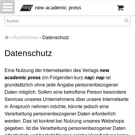
S
new academic press
k
i
p
H
t
o
›
Rechtliches
›
Datenschutz
o
m
c
e
Datenschutz
o
W
n
ir
t
Eine Nutzung der Internetseiten des Verlags
new
ü
e
academic press
(im Folgenden kurz
nap
)
nap
ist
b
n
grundsätzlich ohne jede Angabe personenbezogener
er
t
u
Daten möglich. Sofern eine betroffene Person besondere
n
Services unseres Unternehmens über unsere Internetseite
s
in Anspruch nehmen möchte, könnte jedoch eine
Verarbeitung personenbezogener Daten erforderlich
P
werden. Das ist konkret bei Nutzung unseres Webshops
r
gegeben. Ist die Verarbeitung personenbezogener Daten
e
s