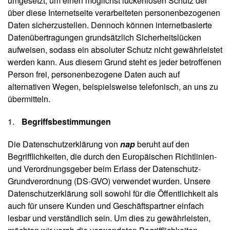
umgesetzt, um einen möglichst lückenlosen Schutz der
u
über diese Internetseite verarbeiteten personenbezogenen
s
Daten sicherzustellen. Dennoch können internetbasierte
li
e
Datenübertragungen grundsätzlich Sicherheitslücken
f
aufweisen, sodass ein absoluter Schutz nicht gewährleistet
e
werden kann. Aus diesem Grund steht es jeder betroffenen
r
Person frei, personenbezogene Daten auch auf
u
alternativen Wegen, beispielsweise telefonisch, an uns zu
n
g
übermitteln.
A
Begriffsbestimmungen
u
t
Die Datenschutzerklärung von
nap
beruht auf den
o
Begrifflichkeiten, die durch den Europäischen Richtlinien-
r*
und Verordnungsgeber beim Erlass der Datenschutz-
i
Grundverordnung (DS-GVO) verwendet wurden. Unsere
n
n
Datenschutzerklärung soll sowohl für die Öffentlichkeit als
e
auch für unsere Kunden und Geschäftspartner einfach
n
lesbar und verständlich sein. Um dies zu gewährleisten,