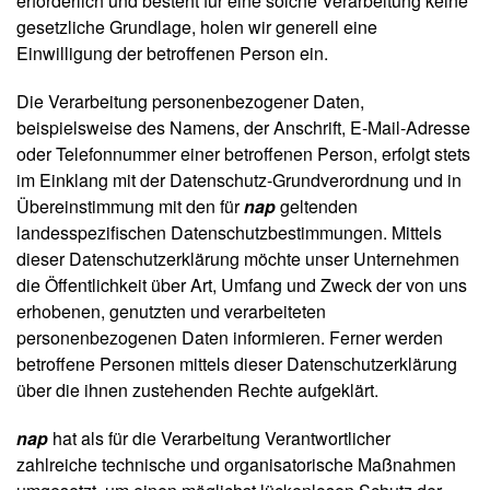
erforderlich und besteht für eine solche Verarbeitung keine
s
gesetzliche Grundlage, holen wir generell eine
e
Einwilligung der betroffenen Person ein.
N
Die Verarbeitung personenbezogener Daten,
e
beispielsweise des Namens, der Anschrift, E-Mail-Adresse
w
oder Telefonnummer einer betroffenen Person, erfolgt stets
sl
im Einklang mit der Datenschutz-Grundverordnung und in
e
tt
Übereinstimmung mit den für
nap
geltenden
e
landesspezifischen Datenschutzbestimmungen. Mittels
r
dieser Datenschutzerklärung möchte unser Unternehmen
die Öffentlichkeit über Art, Umfang und Zweck der von uns
K
erhobenen, genutzten und verarbeiteten
o
personenbezogenen Daten informieren. Ferner werden
n
t
betroffene Personen mittels dieser Datenschutzerklärung
a
über die ihnen zustehenden Rechte aufgeklärt.
k
t
nap
hat als für die Verarbeitung Verantwortlicher
zahlreiche technische und organisatorische Maßnahmen
A