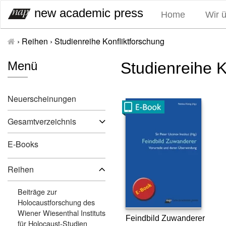
S
new academic press
Home
Wir 
k
i
›
Reihen
›
Studienreihe Konfliktforschung
p
t
Menü
Studienreihe K
o
c
o
Neuerscheinungen
n
t
Gesamtverzeichnis
e
n
E-Books
t
Reihen
Beiträge zur
Holocaustforschung des
Wiener Wiesenthal Instituts
Feindbild Zuwanderer
für Holocaust-Studien