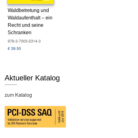
s
Waldbetretung und
e
Waldaufenthalt – ein
N
Recht und seine
e
Schranken
w
978-3-7003-2314-3
sl
€
39.50
e
tt
e
r
Aktueller Katalog
K
o
zum Katalog
n
t
a
k
t
A