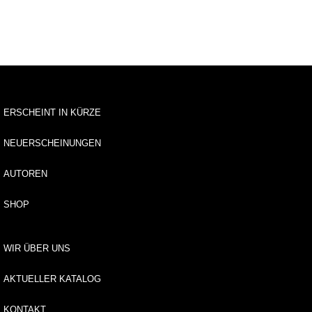
u
s
li
e
f
e
r
u
ERSCHEINT IN KÜRZE
n
g
NEUERSCHEINUNGEN
A
AUTOREN
u
t
o
SHOP
r*
i
n
WIR ÜBER UNS
n
e
AKTUELLER KATALOG
n
KONTAKT