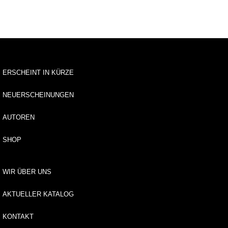
u
s
li
e
f
e
r
ERSCHEINT IN KÜRZE
u
n
g
NEUERSCHEINUNGEN
AUTOREN
A
u
t
SHOP
o
r*
i
WIR ÜBER UNS
n
n
AKTUELLER KATALOG
e
n
KONTAKT