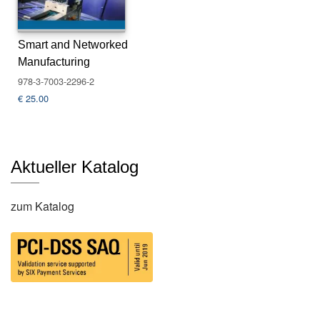
s
e
Smart and Networked
N
Manufacturing
e
978-3-7003-2296-2
w
€
25.00
sl
e
tt
e
r
Aktueller Katalog
K
zum Katalog
o
n
t
a
k
t
A