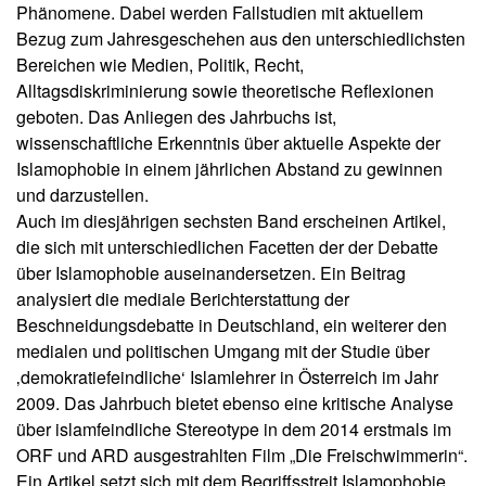
u
Phänomene. Dabei werden Fallstudien mit aktuellem
f
s
Bezug zum Jahresgeschehen aus den unterschiedlichsten
ü
li
Bereichen wie Medien, Politik, Recht,
e
r
Alltagsdiskriminierung sowie theoretische Reflexionen
f
I
geboten. Das Anliegen des Jahrbuchs ist,
e
s
r
wissenschaftliche Erkenntnis über aktuelle Aspekte der
l
u
Islamophobie in einem jährlichen Abstand zu gewinnen
a
n
und darzustellen.
g
m
Auch im diesjährigen sechsten Band erscheinen Artikel,
o
die sich mit unterschiedlichen Facetten der der Debatte
A
p
über Islamophobie auseinandersetzen. Ein Beitrag
u
h
t
analysiert die mediale Berichterstattung der
o
o
Beschneidungsdebatte in Deutschland, ein weiterer den
b
r*
medialen und politischen Umgang mit der Studie über
i
i
‚demokratiefeindliche‘ Islamlehrer in Österreich im Jahr
n
e
2009. Das Jahrbuch bietet ebenso eine kritische Analyse
n
f
e
über islamfeindliche Stereotype in dem 2014 erstmals im
o
n
ORF und ARD ausgestrahlten Film „Die Freischwimmerin“.
r
Ein Artikel setzt sich mit dem Begriffsstreit Islamophobie