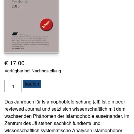
s
e
N
e
w
sl
e
tt
e
€
17.00
r
Verfügbar bei Nachbestellung
K
J
kaufen
o
a
n
h
t
Das Jahrbuch für Islamophobieforschung (JfI) ist ein peer
r
a
reviewed Journal und setzt sich wissenschaftlich mit dem
k
b
wachsenden Phänomen der Islamophobie auseinander. Im
t
u
Zentrum des JfI stehen sachlich fundierte und
c
wissenschaftlich systematische Analysen islamophober
A
h