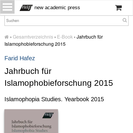
S
new academic press
k
i
p
H
t
o
›
Gesamtverzeichnis
›
E-Book
›
Jahrbuch für
o
m
Islamophobieforschung 2015
c
e
o
Farid Hafez
W
n
ir
t
Jahrbuch für
ü
e
b
n
Islamophobieforschung 2015
er
t
u
n
Islamophopia Studies. Yearbook 2015
s
P
r
e
s