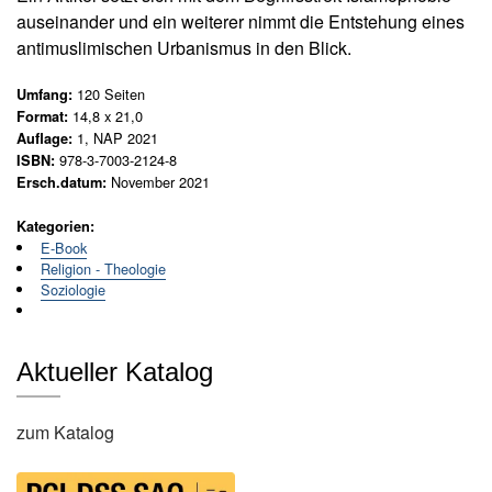
s
N
auseinander und ein weiterer nimmt die Entstehung eines
c
e
antimuslimischen Urbanismus in den Blick.
u
h
e
u
120
Seiten
Umfang:
r
n
14,8 x 21,0
Format:
s
g
1, NAP 2021
Auflage:
c
978-3-7003-2124-8
ISBN:
2
h
November 2021
Ersch.datum:
e
0
i
1
Kategorien:
n
5
E-Book
u
M
Religion - Theologie
n
Soziologie
e
g
e
n
n
g
Aktueller Katalog
e
G
e
zum Katalog
s
a
m