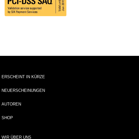
tv
e
rz
ei
c
h
ni
s
A
r
c
ERSCHEINT IN KÜRZE
h
it
NEUERSCHEINUNGEN
e
k
t
AUTOREN
u
r
SHOP
B
il
WIR ÜBER UNS