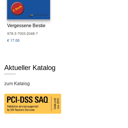
s
e
N
Vergessene Bestie
e
978-3-7003-2048-7
w
€
17.00
sl
e
tt
e
r
Aktueller Katalog
K
o
zum Katalog
n
t
a
k
t
A