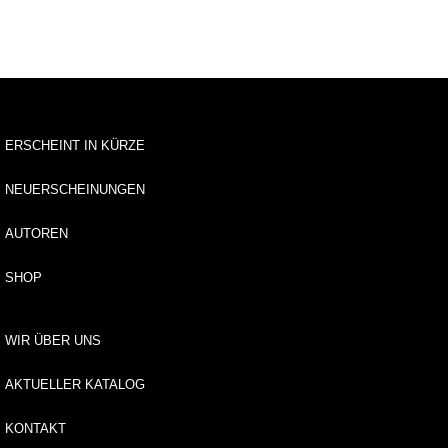
u
s
li
e
f
e
r
u
ERSCHEINT IN KÜRZE
n
g
NEUERSCHEINUNGEN
A
AUTOREN
u
t
SHOP
o
r*
i
WIR ÜBER UNS
n
n
AKTUELLER KATALOG
e
n
KONTAKT