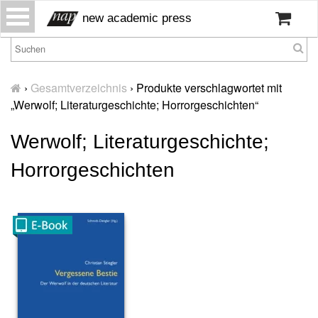
S
new academic press
k
i
p
H
t
o
›
Gesamtverzeichnis
›
Produkte verschlagwortet mit
o
m
„Werwolf; Literaturgeschichte; Horrorgeschichten“
c
e
o
Werwolf; Literaturgeschichte;
W
n
ir
t
Horrorgeschichten
ü
e
b
n
er
t
u
n
s
P
r
e
s