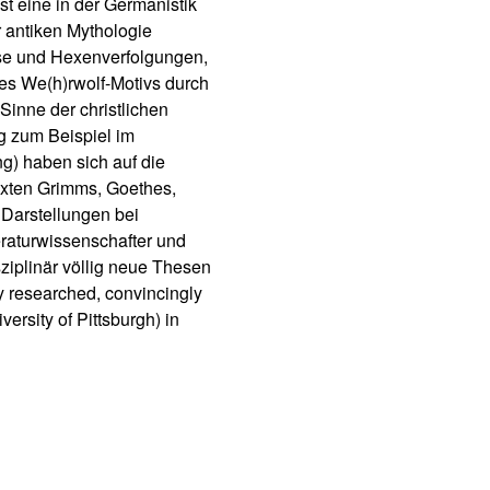
t eine in der Germanistik
r antiken Mythologie
se und Hexenverfolgungen,
es We(h)rwolf-Motivs durch
Sinne der christlichen
g zum Beispiel im
g) haben sich auf die
xten Grimms, Goethes,
 Darstellungen bei
eraturwissenschafter und
sziplinär völlig neue Thesen
y researched, convincingly
versity of Pittsburgh) in