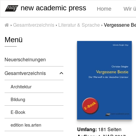
S
new academic press
Home
Wir 
k
i
›
Gesamtverzeichnis
›
Literatur & Sprache
›
Vergessene Be
p
t
Menü
o
c
o
Neuerscheinungen
n
t
Gesamtverzeichnis
e
n
Architektur
t
Bildung
E-Book
edition les.arten
Umfang:
181
Seiten