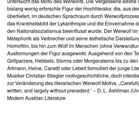
untersucht das Motiv des Werwolfs. Die Vergessene Bestie is
e
bislang wenig erforschte Figur der Hochliteratur, die, aus de
s
überliefert, im deutschen Sprachraum durch Werwolfprozes
s
das Krankheitsbild der Lykanthropie und die Einvernahme d
e
den Nationalsozialismus beeinflusst wurde. Der Werwolf im 
n
Metaphorik als Verbrecher und seine ästhetische Darstellun
e
Horrorfilm, bis hin zum Wolf im Menschen (ohne Verwandlun
B
Ausformungen der Figur ausgewirkt. Ausgehend von den Te
e
Grillparzers, Hebbels, Storms oder Morgensterns bis zu den
s
Artmann, Heine, Canetti oder Lebert formuliert der junge Lit
t
Musiker Christian Stiegler motivgeschichtliche, doch interdi
i
zur Veränderung des literarischen Werwolf-Motivs. „Carefull
e
written, and largely without precedent.“ – D. L. Ashliman (Uni
M
Modern Austrian Literature
e
n
g
e