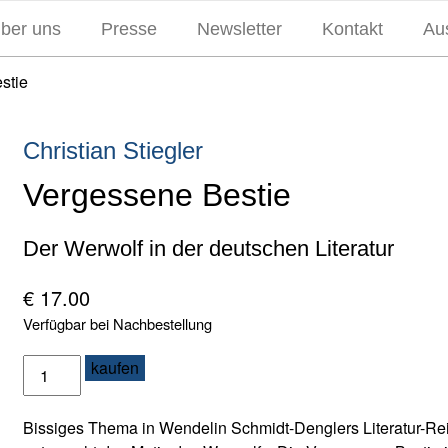
über uns
Presse
Newsletter
Kontakt
Aus
stie
Christian Stiegler
Vergessene Bestie
Der Werwolf in der deutschen Literatur
€
17.00
Verfügbar bei Nachbestellung
V
kaufen
e
r
Bissiges Thema in Wendelin Schmidt-Denglers Literatur-Reih
g