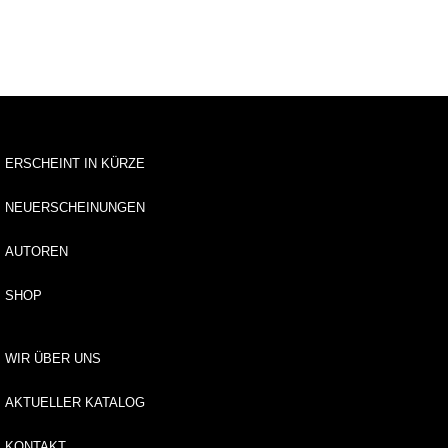
u
s
li
e
f
e
r
u
ERSCHEINT IN KÜRZE
n
g
NEUERSCHEINUNGEN
A
u
AUTOREN
t
o
SHOP
r*
i
n
WIR ÜBER UNS
n
e
AKTUELLER KATALOG
n
KONTAKT