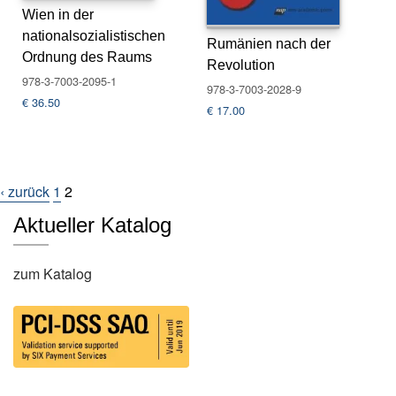
s
Wien in der
e
nationalsozialistischen
Rumänien nach der
Ordnung des Raums
Revolution
N
978-3-7003-2095-1
978-3-7003-2028-9
e
€
36.50
w
€
17.00
sl
e
tt
e
‹ zurück
1
2
r
Aktueller Katalog
K
o
zum Katalog
n
t
a
k
t
A