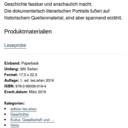
N
Geschichte fassbar und anschaulich macht.
e
Die dokumentarisch-literarischen Portraits fußen auf
u
historischem Quellenmaterial, sind aber spannend erzählt.
e
r
Produktmaterialien
s
c
h
Leseprobe
e
i
n
Paperback
Einband:
u
360
Seiten
Umfang:
n
17,0 x 22,5
Format:
g
1, ed. les.arten 2019
Auflage:
e
978-3-99036-019-4
ISBN:
n
März 2019
Ersch.datum:
G
Kategorien:
e
edition les.arten
s
Geschichte
a
Kultur, Gesellschaft und ...
m
Varia