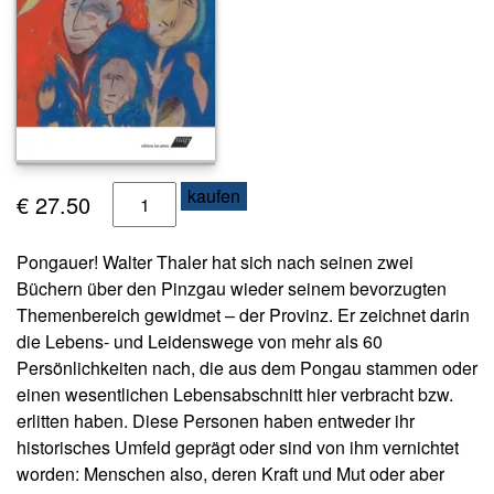
s
e
N
e
w
sl
e
P
kaufen
€
27.50
tt
o
e
n
r
Pongauer! Walter Thaler hat sich nach seinen zwei
g
Büchern über den Pinzgau wieder seinem bevorzugten
K
a
Themenbereich gewidmet – der Provinz. Er zeichnet darin
o
u
die Lebens- und Leidenswege von mehr als 60
n
e
t
Persönlichkeiten nach, die aus dem Pongau stammen oder
r
a
einen wesentlichen Lebensabschnitt hier verbracht bzw.
!
k
erlitten haben. Diese Personen haben entweder ihr
t
M
historisches Umfeld geprägt oder sind von ihm vernichtet
e
worden: Menschen also, deren Kraft und Mut oder aber
A
n