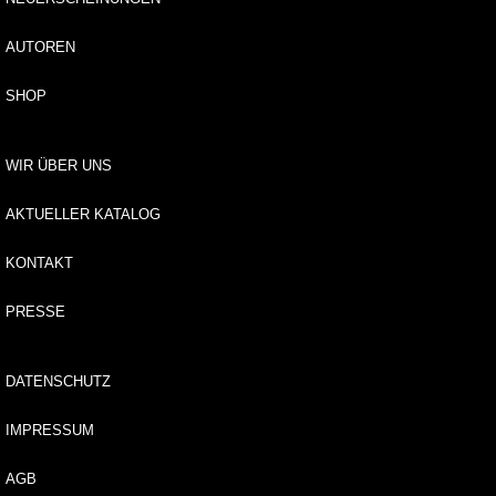
d
u
AUTOREN
n
g
SHOP
E
-
WIR ÜBER UNS
B
o
AKTUELLER KATALOG
o
k
KONTAKT
e
d
PRESSE
it
i
o
DATENSCHUTZ
n
l
IMPRESSUM
e
s
AGB
.