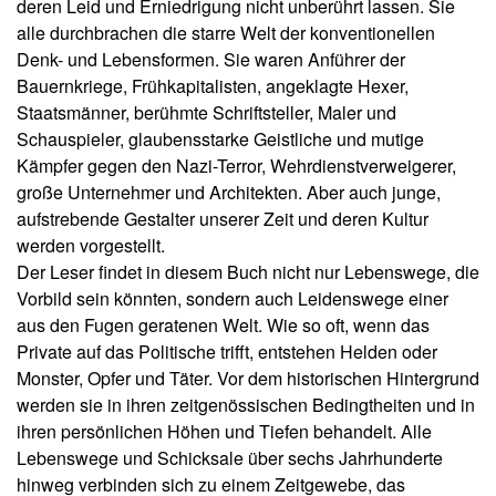
deren Leid und Erniedrigung nicht unberührt lassen. Sie
u
g
s
alle durchbrachen die starre Welt der konventionellen
e
li
Denk- und Lebensformen. Sie waren Anführer der
e
Bauernkriege, Frühkapitalisten, angeklagte Hexer,
f
Staatsmänner, berühmte Schriftsteller, Maler und
e
Schauspieler, glaubensstarke Geistliche und mutige
r
u
Kämpfer gegen den Nazi-Terror, Wehrdienstverweigerer,
n
große Unternehmer und Architekten. Aber auch junge,
g
aufstrebende Gestalter unserer Zeit und deren Kultur
werden vorgestellt.
A
Der Leser findet in diesem Buch nicht nur Lebenswege, die
u
Vorbild sein könnten, sondern auch Leidenswege einer
t
aus den Fugen geratenen Welt. Wie so oft, wenn das
o
r*
Private auf das Politische trifft, entstehen Helden oder
i
Monster, Opfer und Täter. Vor dem historischen Hintergrund
n
werden sie in ihren zeitgenössischen Bedingtheiten und in
n
ihren persönlichen Höhen und Tiefen behandelt. Alle
e
Lebenswege und Schicksale über sechs Jahrhunderte
n
hinweg verbinden sich zu einem Zeitgewebe, das