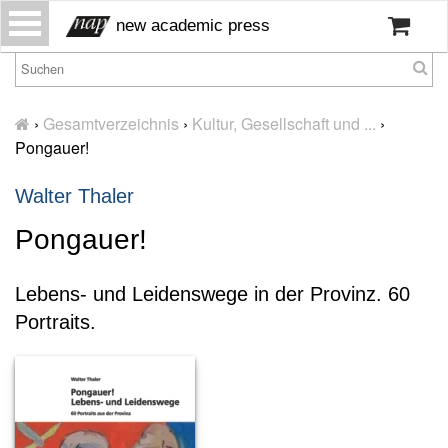
S
new academic press
k
i
p
H
t
o
›
Gesamtverzeichnis
›
Kultur, Gesellschaft und ...
›
o
m
Pongauer!
c
e
o
Walter Thaler
W
n
ir
t
Pongauer!
ü
e
b
n
er
Lebens- und Leidenswege in der Provinz. 60
t
u
n
Portraits.
s
P
r
e
s