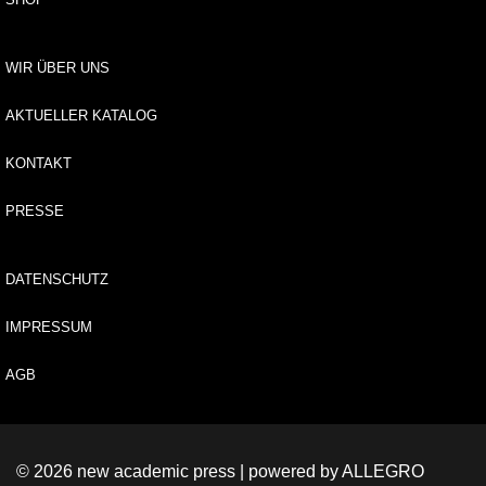
tv
e
rz
WIR ÜBER UNS
ei
c
h
AKTUELLER KATALOG
ni
s
KONTAKT
E
PRESSE
-
B
o
DATENSCHUTZ
o
k
IMPRESSUM
s
AGB
R
e
i
h
© 2026 new academic press | powered by
ALLEGRO
e