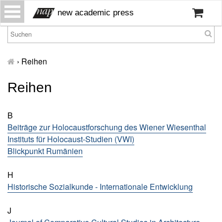
S
new academic press
k
i
p
H
t
o
›
Reihen
o
m
c
e
Reihen
o
W
n
ir
t
B
ü
e
Beiträge zur Holocaustforschung des Wiener Wiesenthal
b
n
Instituts für Holocaust-Studien (VWI)
er
t
u
Blickpunkt Rumänien
n
s
H
Historische Sozialkunde - Internationale Entwicklung
P
r
J
e
s