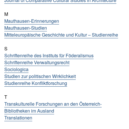
Journal of Comparative Cultural Studies in Architecture
s
e
M
Mauthausen-Erinnerungen
N
Mauthausen-Studien
e
Mitteleuropäische Geschichte und Kultur – Studienreihe
w
sl
e
S
tt
Schriftenreihe des Instituts für Föderalismus
e
Schriftenreihe Verwaltungsrecht
r
Sociologica
Studien zur politischen Wirklichkeit
K
Studienreihe Konfliktforschung
o
n
t
T
a
Transkulturelle Forschungen an den Österreich-
k
Bibliotheken im Ausland
t
Translationen
A