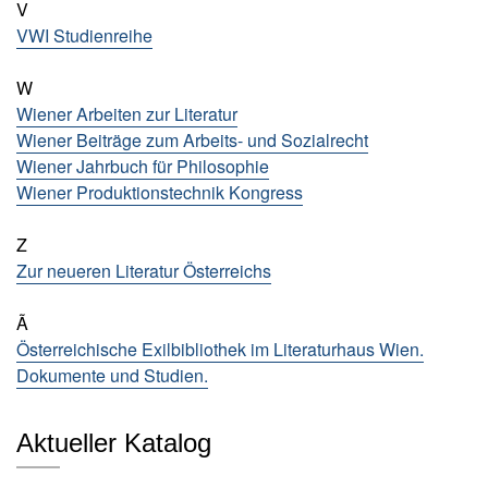
V
u
s
VWI Studienreihe
li
e
W
f
Wiener Arbeiten zur Literatur
e
Wiener Beiträge zum Arbeits- und Sozialrecht
r
u
Wiener Jahrbuch für Philosophie
n
Wiener Produktionstechnik Kongress
g
Z
A
Zur neueren Literatur Österreichs
u
t
o
Ã
r*
Österreichische Exilbibliothek im Literaturhaus Wien.
i
Dokumente und Studien.
n
n
e
Aktueller Katalog
n