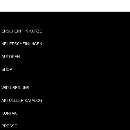
u
s
li
e
f
e
ERSCHEINT IN KÜRZE
r
u
NEUERSCHEINUNGEN
n
g
AUTOREN
A
SHOP
u
t
o
WIR ÜBER UNS
r*
i
AKTUELLER KATALOG
n
n
e
KONTAKT
n
PRESSE