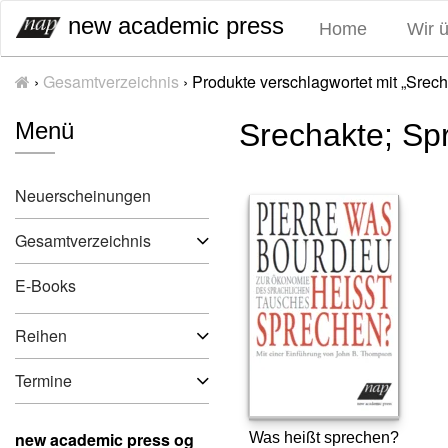
S
new academic press
Home
Wir 
k
i
›
Gesamtverzeichnis
›
Produkte verschlagwortet mit „Srec
p
t
Menü
Srechakte; Sp
o
c
o
Neuerscheinungen
n
t
Gesamtverzeichnis
e
n
E-Books
t
Reihen
Termine
new academic press og
Was heißt sprechen?