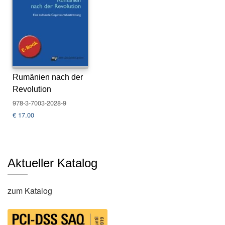
s
e
N
e
w
sl
Rumänien nach der
e
Revolution
tt
e
978-3-7003-2028-9
r
€
17.00
K
o
n
Aktueller Katalog
t
a
k
zum Katalog
t
A