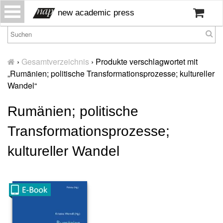
S
new academic press
k
i
p
H
t
o
›
Gesamtverzeichnis
›
Produkte verschlagwortet mit
o
m
„Rumänien; politische Transformationsprozesse; kultureller
c
e
Wandel“
o
W
n
Rumänien; politische
ir
t
ü
e
Transformationsprozesse;
b
n
er
t
kultureller Wandel
u
n
s
P
r
e
s