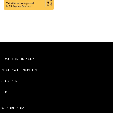
u
s
li
e
f
e
r
u
n
g
A
ERSCHEINT IN KÜRZE
u
t
NEUERSCHEINUNGEN
o
r*
AUTOREN
i
n
SHOP
n
e
n
WIR ÜBER UNS