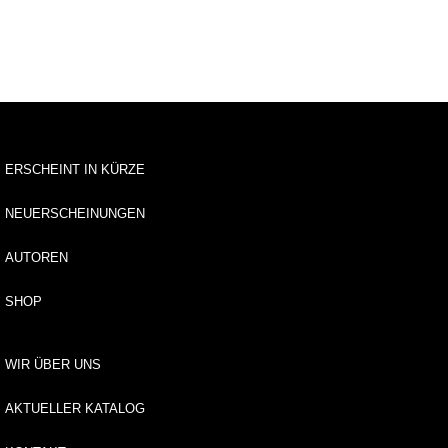
u
s
li
e
f
e
r
u
n
ERSCHEINT IN KÜRZE
g
NEUERSCHEINUNGEN
A
u
AUTOREN
t
o
SHOP
r*
i
n
WIR ÜBER UNS
n
e
AKTUELLER KATALOG
n