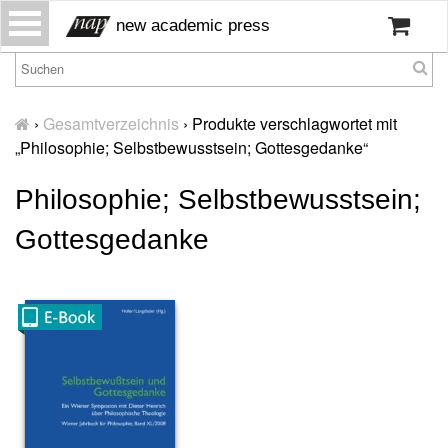
S
new academic press
k
i
p
H
t
o
›
Gesamtverzeichnis
›
Produkte verschlagwortet mit
o
m
„Philosophie; Selbstbewusstsein; Gottesgedanke“
c
e
o
Philosophie; Selbstbewusstsein;
W
n
ir
t
Gottesgedanke
ü
e
b
n
er
t
u
n
s
P
r
e
s