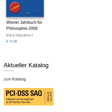
s
e
N
Wiener Jahrbuch für
e
Philosophie 2008
w
978-3-7003-2019-7
sl
e
€
17.00
tt
e
r
Aktueller Katalog
K
o
n
zum Katalog
t
a
k
t
A