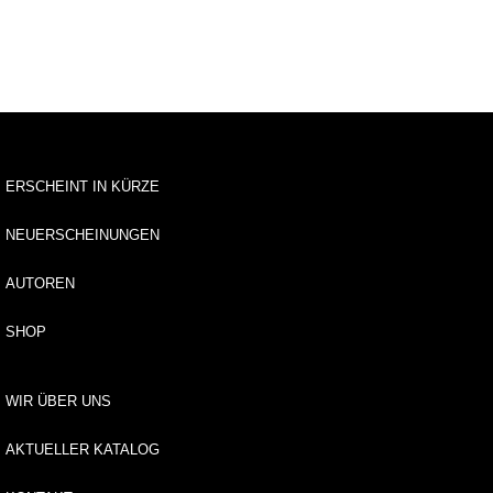
u
s
li
e
f
e
r
u
n
ERSCHEINT IN KÜRZE
g
NEUERSCHEINUNGEN
A
u
AUTOREN
t
o
SHOP
r*
i
n
WIR ÜBER UNS
n
e
AKTUELLER KATALOG
n