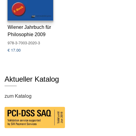
s
e
N
Wiener Jahrbuch für
e
Philosophie 2009
w
978-3-7003-2020-3
sl
e
€
17.00
tt
e
r
Aktueller Katalog
K
o
n
zum Katalog
t
a
k
t
A