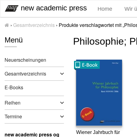
S
new academic press
Home
Wir 
k
i
›
Gesamtverzeichnis
›
Produkte verschlagwortet mit „Phil
p
t
Menü
Philosophie; P
o
c
o
Neuerscheinungen
n
t
Gesamtverzeichnis
e
n
E-Books
t
Reihen
Termine
Wiener Jahrbuch für
new academic press og