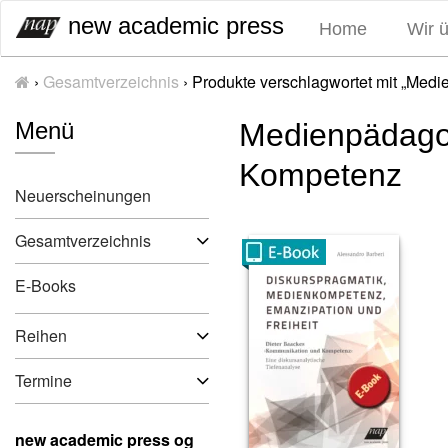
S
new academic press
Home
Wir 
k
i
›
Gesamtverzeichnis
›
Produkte verschlagwortet mit „Med
p
t
Menü
Medienpädagog
o
c
Kompetenz
o
Neuerscheinungen
n
t
Gesamtverzeichnis
e
n
E-Books
t
Reihen
Termine
new academic press og