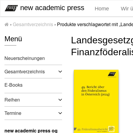
S
new academic press
Home
Wir 
k
i
›
Gesamtverzeichnis
›
Produkte verschlagwortet mit „Lan
p
t
Menü
Landesgesetz
o
c
Finanzföderal
o
Neuerscheinungen
n
t
Gesamtverzeichnis
e
n
E-Books
t
Reihen
Termine
new academic press og