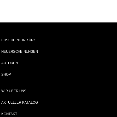
u
s
li
e
f
e
r
u
ERSCHEINT IN KÜRZE
n
g
NEUERSCHEINUNGEN
A
AUTOREN
u
t
SHOP
o
r*
i
WIR ÜBER UNS
n
n
e
AKTUELLER KATALOG
n
KONTAKT