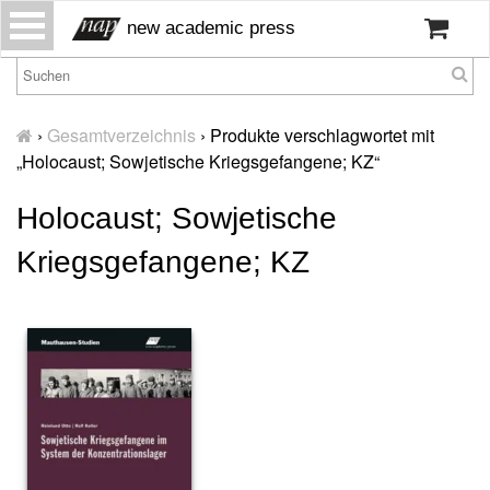
S
new academic press
k
i
p
H
t
o
›
Gesamtverzeichnis
›
Produkte verschlagwortet mit
o
m
„Holocaust; Sowjetische Kriegsgefangene; KZ“
c
e
o
Holocaust; Sowjetische
W
n
ir
t
Kriegsgefangene; KZ
ü
e
b
n
er
t
u
n
s
P
r
e
s