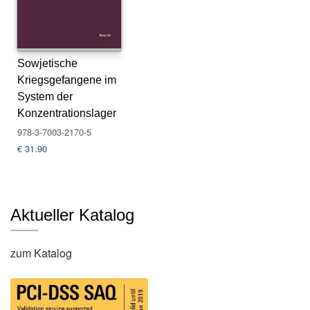
s
e
N
Sowjetische
e
Kriegsgefangene im
w
System der
sl
e
Konzentrationslager
tt
978-3-7003-2170-5
e
€
31.90
r
K
o
Aktueller Katalog
n
t
a
zum Katalog
k
t
A