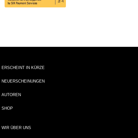
u
s
li
e
f
e
r
u
n
g
ERSCHEINT IN KÜRZE
A
u
NEUERSCHEINUNGEN
t
o
AUTOREN
r*
i
n
SHOP
n
e
n
WIR ÜBER UNS