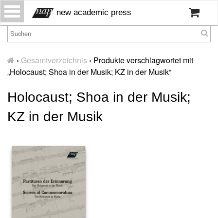
S
new academic press
k
i
p
H
t
o
›
Gesamtverzeichnis
›
Produkte verschlagwortet mit
o
m
„Holocaust; Shoa in der Musik; KZ in der Musik“
c
e
o
Holocaust; Shoa in der Musik;
W
n
ir
t
KZ in der Musik
ü
e
b
n
er
t
u
n
s
P
r
e
s