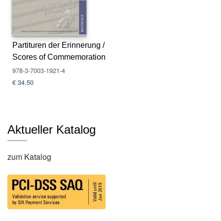
s
e
N
Partituren der Erinnerung /
e
Scores of Commemoration
w
sl
978-3-7003-1921-4
e
€
34.50
tt
e
r
Aktueller Katalog
K
o
n
zum Katalog
t
a
k
t
A