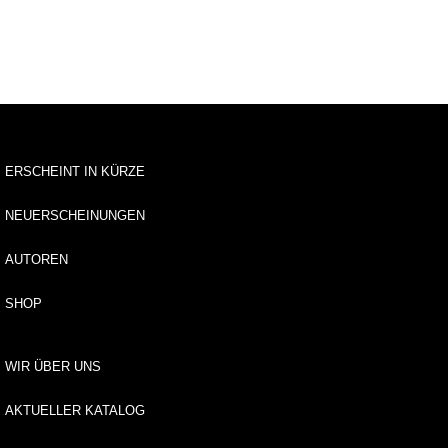
u
s
li
e
f
e
r
u
n
ERSCHEINT IN KÜRZE
g
NEUERSCHEINUNGEN
A
u
AUTOREN
t
o
SHOP
r*
i
n
WIR ÜBER UNS
n
e
n
AKTUELLER KATALOG