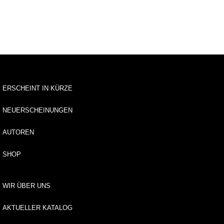
u
s
li
e
f
e
r
u
n
ERSCHEINT IN KÜRZE
g
NEUERSCHEINUNGEN
A
u
AUTOREN
t
o
SHOP
r*
i
n
n
WIR ÜBER UNS
e
n
AKTUELLER KATALOG