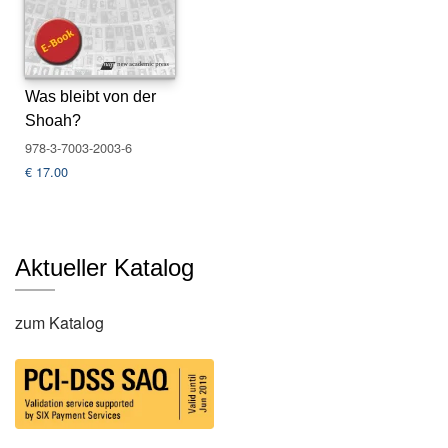
s
e
N
Was bleibt von der
e
Shoah?
w
sl
978-3-7003-2003-6
e
€
17.00
tt
e
r
Aktueller Katalog
K
o
n
zum Katalog
t
a
k
t
A