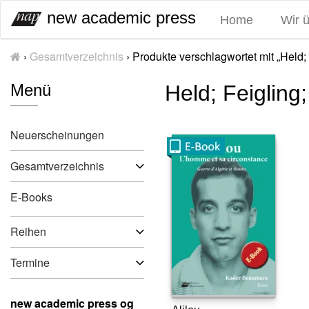
S
new academic press
Home
Wir 
k
i
›
Gesamtverzeichnis
›
Produkte verschlagwortet mit „Held; 
p
t
Menü
Held; Feigling;
o
c
o
Neuerscheinungen
n
t
Gesamtverzeichnis
e
n
E-Books
t
Reihen
Termine
new academic press og