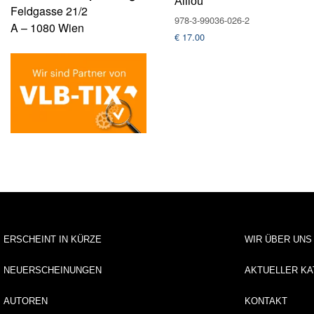
Alilou
Feldgasse 21/2
978-3-99036-026-2
A – 1080 Wien
€
17.00
ERSCHEINT IN KÜRZE
WIR ÜBER UNS
NEUERSCHEINUNGEN
AKTUELLER KA
AUTOREN
KONTAKT