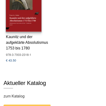
s
e
N
e
w
sl
Kaunitz und der
e
aufgeklärte Absolutismus
tt
e
1753 bis 1780
r
978-3-7003-2318-1
€
43.50
K
o
n
t
Aktueller Katalog
a
k
t
zum Katalog
A