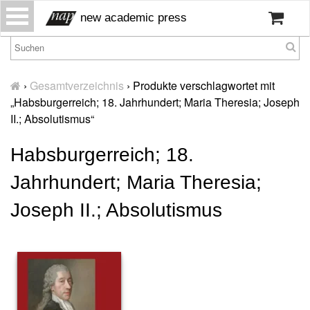
S
new academic press
k
i
p
H
t
o
›
Gesamtverzeichnis
›
Produkte verschlagwortet mit
o
m
„Habsburgerreich; 18. Jahrhundert; Maria Theresia; Joseph
c
e
II.; Absolutismus“
o
W
n
Habsburgerreich; 18.
ir
t
ü
e
Jahrhundert; Maria Theresia;
b
n
er
t
Joseph II.; Absolutismus
u
n
s
P
r
e
s