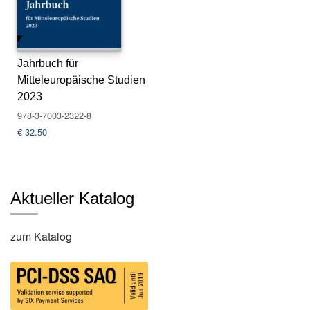
s
e
N
Jahrbuch für
e
Mitteleuropäische Studien
w
2023
sl
e
978-3-7003-2322-8
tt
€
32.50
e
r
K
Aktueller Katalog
o
n
t
zum Katalog
a
k
t
A