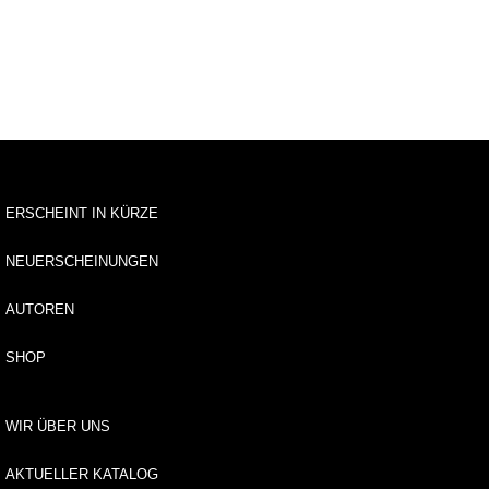
u
s
li
e
f
e
r
u
n
g
ERSCHEINT IN KÜRZE
A
NEUERSCHEINUNGEN
u
t
AUTOREN
o
r*
SHOP
i
n
n
e
WIR ÜBER UNS
n
AKTUELLER KATALOG