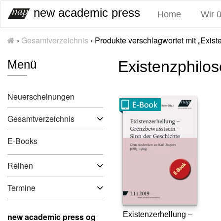
S
new academic press
Home
Wir 
k
i
›
Gesamtverzeichnis
›
Produkte verschlagwortet mit „Exis
p
t
Menü
Existenzphilo
o
c
o
Neuerscheinungen
n
t
Gesamtverzeichnis
e
n
E-Books
t
Reihen
Termine
Existenzerhellung –
new academic press og