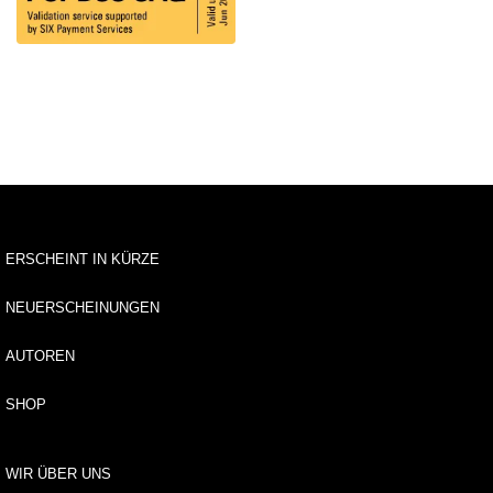
u
s
li
e
f
e
r
u
n
g
A
ERSCHEINT IN KÜRZE
u
t
NEUERSCHEINUNGEN
o
r*
AUTOREN
i
n
SHOP
n
e
n
WIR ÜBER UNS