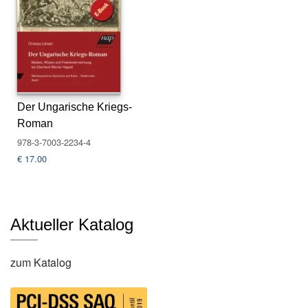
s
e
N
e
w
sl
Der Ungarische Kriegs-
e
Roman
tt
e
978-3-7003-2234-4
r
€
17.00
K
o
n
Aktueller Katalog
t
a
k
zum Katalog
t
A