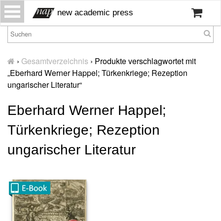
S
new academic press
k
i
p
H
t
o
›
Gesamtverzeichnis
›
Produkte verschlagwortet mit
o
m
„Eberhard Werner Happel; Türkenkriege; Rezeption
c
e
ungarischer Literatur“
o
W
n
Eberhard Werner Happel;
ir
t
ü
e
Türkenkriege; Rezeption
b
n
er
t
ungarischer Literatur
u
n
s
P
r
e
s