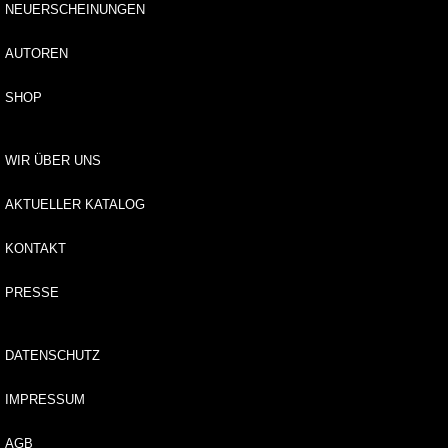
NEUERSCHEINUNGEN
d
u
n
AUTOREN
g
SHOP
E
-
B
WIR ÜBER UNS
o
o
AKTUELLER KATALOG
k
KONTAKT
e
d
PRESSE
it
i
o
DATENSCHUTZ
n
l
IMPRESSUM
e
s
.
AGB