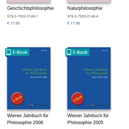
s
Geschichtsphilosophie
Naturphilosophie
e
978-3-7003-2149-1
978-3-7003-2148-4
€
17.00
€
17.00
N
e
w
sl
e
tt
e
r
K
o
n
t
a
k
t
Wiener Jahrbuch für
Wiener Jahrbuch für
Philosophie 2006
Philosophie 2005
A