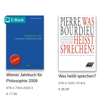
N
e
u
e
r
s
c
h
e
i
n
u
n
g
e
Wiener Jahrbuch für
Was heißt sprechen?
n
Philosophie 2009
978-3-7003-1518-6
978-3-7003-2020-3
G
€
26.90
€
17.00
e
s
a
m