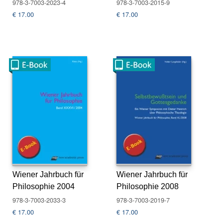
978-3-7003-2023-4
978-3-7003-2015-9
u
s
€
17.00
€
17.00
li
e
f
e
r
u
n
g
A
u
t
o
r*
i
Wiener Jahrbuch für
Wiener Jahrbuch für
n
n
Philosophie 2004
Philosophie 2008
e
978-3-7003-2033-3
978-3-7003-2019-7
n
€
17.00
€
17.00