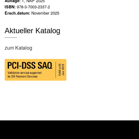
1, NAP 2025
Auflage:
N
978-3-7003-2337-2
ISBN:
e
November 2025
Ersch.datum:
u
e
r
Aktueller Katalog
s
c
h
zum Katalog
e
i
n
u
n
g
e
n
G
e
s
a
m