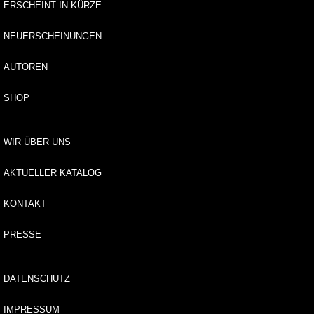
tv
ERSCHEINT IN KÜRZE
e
rz
NEUERSCHEINUNGEN
ei
c
AUTOREN
h
ni
SHOP
s
E
WIR ÜBER UNS
-
B
AKTUELLER KATALOG
o
o
KONTAKT
k
s
PRESSE
R
e
DATENSCHUTZ
i
h
IMPRESSUM
e