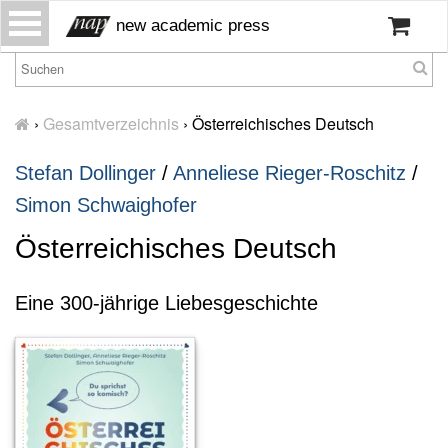
S
new academic press
k
i
p
H
t
o
›
Gesamtverzeichnis
›
Österreichisches Deutsch
o
m
c
e
Stefan Dollinger
/
Anneliese Rieger-Roschitz
/
o
W
n
Simon Schwaighofer
ir
t
ü
Österreichisches Deutsch
e
b
n
er
t
u
Eine 300-jährige Liebesgeschichte
n
s
P
r
e
s