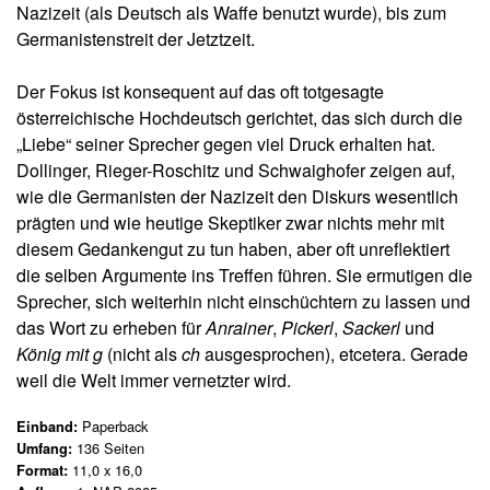
u
Nazizeit (als Deutsch als Waffe benutzt wurde), bis zum
c
s
Germanistenstreit der Jetztzeit.
h
li
e
e
Der Fokus ist konsequent auf das oft totgesagte
f
s
österreichische Hochdeutsch gerichtet, das sich durch die
e
D
r
„Liebe“ seiner Sprecher gegen viel Druck erhalten hat.
e
u
Dollinger, Rieger-Roschitz und Schwaighofer zeigen auf,
u
n
wie die Germanisten der Nazizeit den Diskurs wesentlich
g
t
prägten und wie heutige Skeptiker zwar nichts mehr mit
s
diesem Gedankengut zu tun haben, aber oft unreflektiert
A
c
die selben Argumente ins Treffen führen. Sie ermutigen die
u
h
t
Sprecher, sich weiterhin nicht einschüchtern zu lassen und
M
o
das Wort zu erheben für
Anrainer
,
Pickerl
,
Sackerl
und
e
r*
König mit g
(nicht als
ch
ausgesprochen), etcetera. Gerade
n
i
weil die Welt immer vernetzter wird.
n
g
n
e
Paperback
Einband:
e
136
Seiten
Umfang:
n
11,0 x 16,0
Format: