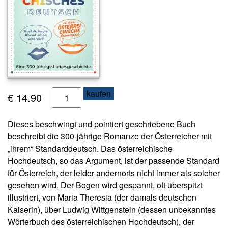
s
e
N
e
w
sl
e
Ö
kaufen
tt
€
14.90
e
s
r
t
Dieses beschwingt und pointiert geschriebene Buch
e
beschreibt die 300-jährige Romanze der Österreicher mit
K
r
o
„ihrem“ Standarddeutsch. Das österreichische
r
n
Hochdeutsch, so das Argument, ist der passende Standard
e
t
für Österreich, der leider andernorts nicht immer als solcher
i
a
gesehen wird. Der Bogen wird gespannt, oft überspitzt
k
c
illustriert, von Maria Theresia (der damals deutschen
t
h
Kaiserin), über Ludwig Wittgenstein (dessen unbekanntes
i
Wörterbuch des österreichischen Hochdeutsch), der
A
s