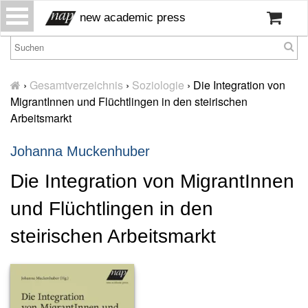
S
new academic press
k
i
p
H
t
o
›
Gesamtverzeichnis
›
Soziologie
›
Die Integration von
o
m
MigrantInnen und Flüchtlingen in den steirischen
c
e
Arbeitsmarkt
o
W
n
Johanna Muckenhuber
ir
t
ü
e
Die Integration von MigrantInnen
b
n
er
t
und Flüchtlingen in den
u
n
steirischen Arbeitsmarkt
s
P
r
e
s