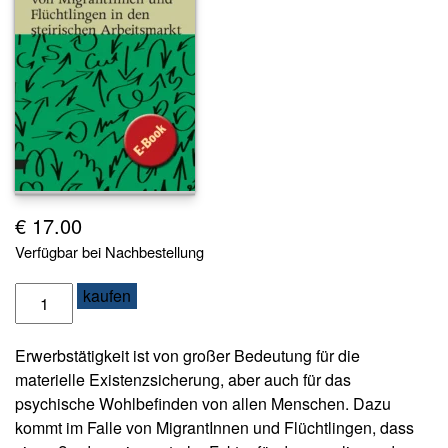
s
e
N
e
w
sl
e
tt
e
€
17.00
r
Verfügbar bei Nachbestellung
K
o
D
kaufen
n
i
t
e
a
Erwerbstätigkeit ist von großer Bedeutung für die
I
k
materielle Existenzsicherung, aber auch für das
n
t
psychische Wohlbefinden von allen Menschen. Dazu
t
kommt im Falle von MigrantInnen und Flüchtlingen, dass
A
e