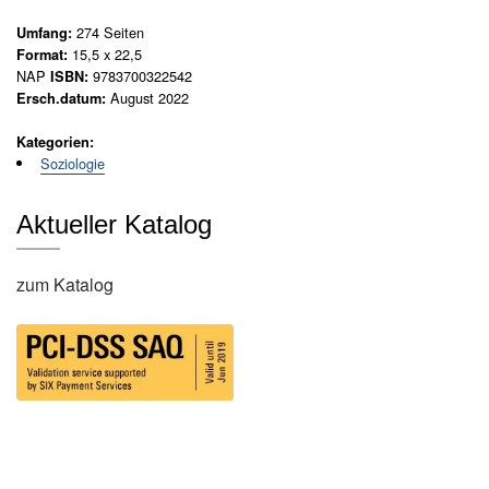
N
n
e
274
Seiten
Umfang:
e
u
15,5 x 22,5
Format:
n
NAP
e
9783700322542
ISBN:
r
August 2022
Ersch.datum:
u
s
n
c
Kategorien:
d
h
Soziologie
F
e
l
i
Aktueller Katalog
n
ü
u
c
n
zum Katalog
h
g
t
e
l
n
i
n
G
e
g
s
e
a
n
m