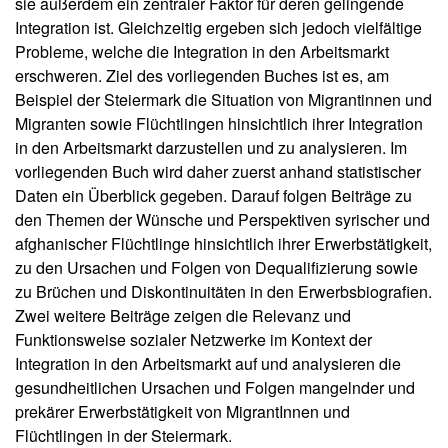
sie außerdem ein zentraler Faktor für deren gelingende
u
g
Integration ist. Gleichzeitig ergeben sich jedoch vielfältige
s
r
li
Probleme, welche die Integration in den Arbeitsmarkt
a
e
erschweren. Ziel des vorliegenden Buches ist es, am
t
f
Beispiel der Steiermark die Situation von Migrantinnen und
e
i
Migranten sowie Flüchtlingen hinsichtlich ihrer Integration
r
o
in den Arbeitsmarkt darzustellen und zu analysieren. Im
u
n
n
vorliegenden Buch wird daher zuerst anhand statistischer
v
g
Daten ein Überblick gegeben. Darauf folgen Beiträge zu
o
den Themen der Wünsche und Perspektiven syrischer und
n
A
afghanischer Flüchtlinge hinsichtlich ihrer Erwerbstätigkeit,
M
u
zu den Ursachen und Folgen von Dequalifizierung sowie
t
i
zu Brüchen und Diskontinuitäten in den Erwerbsbiografien.
o
g
r*
Zwei weitere Beiträge zeigen die Relevanz und
r
i
Funktionsweise sozialer Netzwerke im Kontext der
a
n
Integration in den Arbeitsmarkt auf und analysieren die
n
n
gesundheitlichen Ursachen und Folgen mangelnder und
e
t
prekärer Erwerbstätigkeit von MigrantInnen und
n
I
Flüchtlingen in der Steiermark.
n