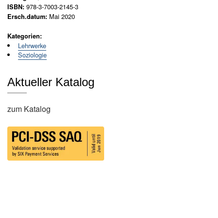
tv
978-3-7003-2145-3
ISBN:
e
Mai 2020
Ersch.datum:
rz
ei
Kategorien:
c
Lehrwerke
h
Soziologie
ni
s
Aktueller Katalog
A
r
zum Katalog
c
h
it
e
k
t
u
r
B
il