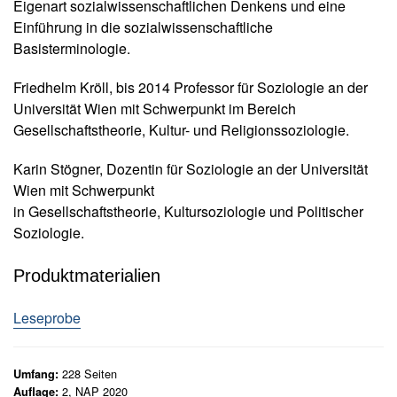
Eigenart sozialwissenschaftlichen Denkens und eine
N
n
Einführung in die sozialwissenschaftliche
e
k
u
Basisterminologie.
w
e
e
r
Friedhelm Kröll, bis 2014 Professor für Soziologie an der
s
i
Universität Wien mit Schwerpunkt im Bereich
c
s
Gesellschaftstheorie, Kultur- und Religionssoziologie.
h
e
e
n
Karin Stögner, Dozentin für Soziologie an der Universität
i
M
n
Wien mit Schwerpunkt
u
e
in Gesellschaftstheorie, Kultursoziologie und Politischer
n
n
Soziologie.
g
g
e
e
Produktmaterialien
n
G
Leseprobe
e
s
a
228
Seiten
Umfang:
m
2, NAP 2020
Auflage: