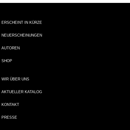
d
u
n
g
ERSCHEINT IN KÜRZE
E
NEUERSCHEINUNGEN
-
B
AUTOREN
o
o
SHOP
k
e
WIR ÜBER UNS
d
it
AKTUELLER KATALOG
i
o
KONTAKT
n
l
e
PRESSE
s
.