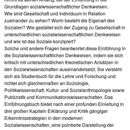
w
u
Grundlagen sozialwissenschaftlicher Denkweisen.
s
i
Wie sind Gesellschaft und Individuum in Relation
li
s
e
zueinander zu sehen? Worin besteht die Eigenart des
s
f
Sozialen? Wie gestaltet sich der Zugang zu Gesellschaft in
e
e
unterschiedlichen sozialwissenschaftlichen Denkweisen
n
r
und wie ist das Soziale konzipiert?
u
s
Solche und andere Fragen beantwortet diese Einführung in
n
c
g
die Sozialwissenschaftlichen Denkweisen, indem sie sich
h
kritisch mit unterschiedlichen theoretischen Ansätzen in
a
A
den Sozialwissenschaften auseinandersetzt. Sie versteht
f
u
sich als Studienbuch für die Lehre und Forschung und
t
t
richtet sich gleichermaßen an Soziologie,
o
l
Politikwissenschaft, Kultur- und Sozialanthropologie sowie
r*
i
Publizistik und Kommunikationswissenschaften. Das
i
c
n
Einführungsbuch bietet nach einer profunden Einleitung in
h
n
drei großen Kapiteln Erklärung und Kritik gängiger
e
e
Erkenntnisstrategien in den modernen
n
D
Sozialwissenschaften, eine pointierte Darstellung der
e