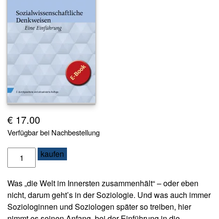
s
e
N
e
w
sl
e
tt
e
r
€
17.00
K
Verfügbar bei Nachbestellung
o
n
S
kaufen
t
o
a
z
k
Was „die Welt im Innersten zusammenhält“ – oder eben
i
t
nicht, darum geht’s in der Soziologie. Und was auch immer
a
Soziologinnen und Soziologen später so treiben, hier
l
A
nimmt es seinen Anfang, bei der Einführung in die