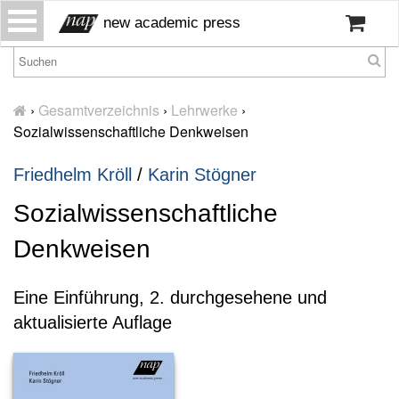
S
new academic press
k
i
p
H
t
o
›
Gesamtverzeichnis
›
Lehrwerke
›
o
m
Sozialwissenschaftliche Denkweisen
c
e
o
Friedhelm Kröll
/
Karin Stögner
W
n
ir
t
Sozialwissenschaftliche
ü
e
b
n
Denkweisen
er
t
u
n
Eine Einführung, 2. durchgesehene und
s
aktualisierte Auflage
P
r
e
s