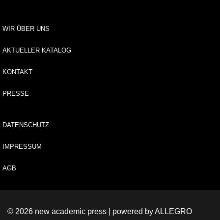
d
u
n
WIR ÜBER UNS
g
AKTUELLER KATALOG
E
-
KONTAKT
B
o
PRESSE
o
k
DATENSCHUTZ
e
d
IMPRESSUM
it
i
o
AGB
n
l
e
s
© 2026 new academic press | powered by
ALLEGRO
.