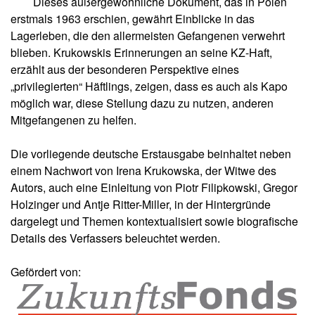
Dieses außergewöhnliche Dokument, das in Polen
u
erstmals 1963 erschien, gewährt Einblicke in das
s
li
Lagerleben, die den allermeisten Gefangenen verwehrt
e
blieben. Krukowskis Erinnerungen an seine KZ-Haft,
f
erzählt aus der besonderen Perspektive eines
e
„privilegierten“ Häftlings, zeigen, dass es auch als Kapo
r
möglich war, diese Stellung dazu zu nutzen, anderen
u
n
Mitgefangenen zu helfen.
g
Die vorliegende deutsche Erstausgabe beinhaltet neben
A
einem Nachwort von Irena Krukowska, der Witwe des
u
Autors, auch eine Einleitung von Piotr Filipkowski, Gregor
t
Holzinger und Antje Ritter-Miller, in der Hintergründe
o
dargelegt und Themen kontextualisiert sowie biografische
r*
i
Details des Verfassers beleuchtet werden.
n
n
Gefördert von:
e
n