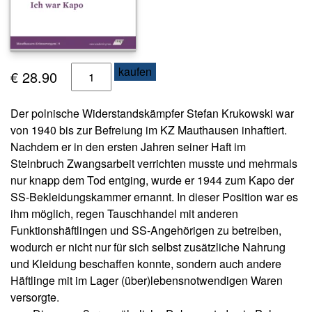
s
e
N
I
kaufen
e
€
28.90
w
c
sl
h
Der polnische Widerstandskämpfer Stefan Krukowski war
e
w
tt
von 1940 bis zur Befreiung im KZ Mauthausen inhaftiert.
a
e
Nachdem er in den ersten Jahren seiner Haft im
r
r
Steinbruch Zwangsarbeit verrichten musste und mehrmals
K
nur knapp dem Tod entging, wurde er 1944 zum Kapo der
a
K
SS-Bekleidungskammer ernannt. In dieser Position war es
o
p
ihm möglich, regen Tauschhandel mit anderen
n
o
Funktionshäftlingen und SS-Angehörigen zu betreiben,
t
M
a
wodurch er nicht nur für sich selbst zusätzliche Nahrung
e
k
und Kleidung beschaffen konnte, sondern auch andere
n
t
Häftlinge mit im Lager (über)lebensnotwendigen Waren
g
versorgte.
A
e