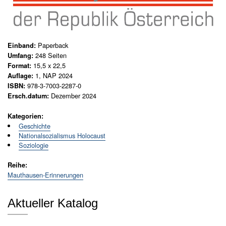
N
e
u
e
r
Paperback
Einband:
s
248
Seiten
Umfang:
c
15,5 x 22,5
Format:
h
1, NAP 2024
Auflage:
e
978-3-7003-2287-0
ISBN:
i
Dezember 2024
Ersch.datum:
n
u
Kategorien:
n
Geschichte
Nationalsozialismus Holocaust
g
Soziologie
e
n
Reihe:
Mauthausen-Erinnerungen
G
e
s
Aktueller Katalog
a
m