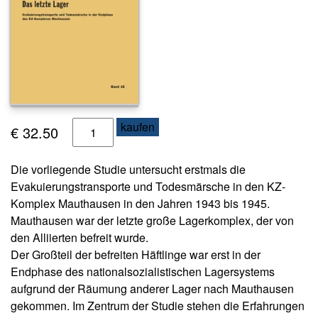
s
e
N
e
w
sl
e
D
kaufen
€
32.50
tt
a
e
r
s
Die vorliegende Studie untersucht erstmals die
l
Evakuierungstransporte und Todesmärsche in den KZ-
K
e
Komplex Mauthausen in den Jahren 1943 bis 1945.
o
t
Mauthausen war der letzte große Lagerkomplex, der von
n
z
t
den Alliierten befreit wurde.
t
a
Der Großteil der befreiten Häftlinge war erst in der
e
k
Endphase des nationalsozialistischen Lagersystems
t
L
aufgrund der Räumung anderer Lager nach Mauthausen
a
gekommen. Im Zentrum der Studie stehen die Erfahrungen
A
g