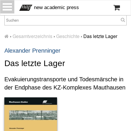
S
new academic press
k
i
p
H
t
o
›
Gesamtverzeichnis
›
Geschichte
›
Das letzte Lager
o
m
c
e
Alexander Prenninger
o
W
n
Das letzte Lager
ir
t
ü
e
b
Evakuierungstransporte und Todesmärsche in
n
er
t
der Endphase des KZ-Komplexes Mauthausen
u
n
s
P
r
e
s