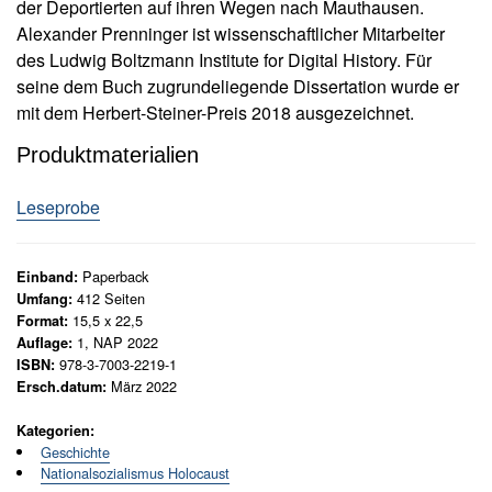
der Deportierten auf ihren Wegen nach Mauthausen.
u
e
s
Alexander Prenninger ist wissenschaftlicher Mitarbeiter
r
li
des Ludwig Boltzmann Institute for Digital History. Für
M
e
seine dem Buch zugrundeliegende Dissertation wurde er
f
e
mit dem Herbert-Steiner-Preis 2018 ausgezeichnet.
e
n
r
g
Produktmaterialien
u
e
n
Leseprobe
g
A
Paperback
Einband:
u
412
Seiten
Umfang:
t
15,5 x 22,5
Format:
o
1, NAP 2022
Auflage:
r*
978-3-7003-2219-1
ISBN:
i
März 2022
Ersch.datum:
n
n
Kategorien:
e
Geschichte
n
Nationalsozialismus Holocaust