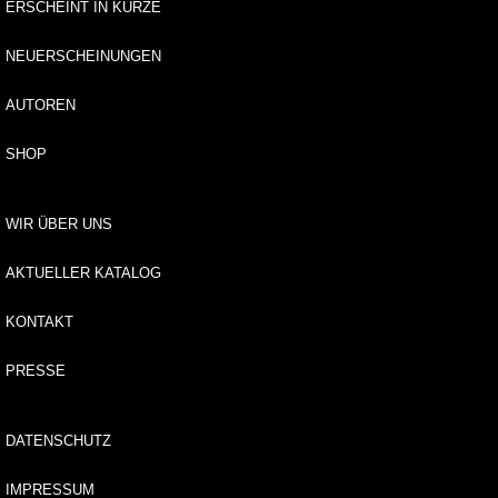
tv
ERSCHEINT IN KÜRZE
e
rz
NEUERSCHEINUNGEN
ei
c
AUTOREN
h
ni
SHOP
s
A
WIR ÜBER UNS
r
c
AKTUELLER KATALOG
h
it
KONTAKT
e
k
t
PRESSE
u
r
DATENSCHUTZ
B
il
IMPRESSUM