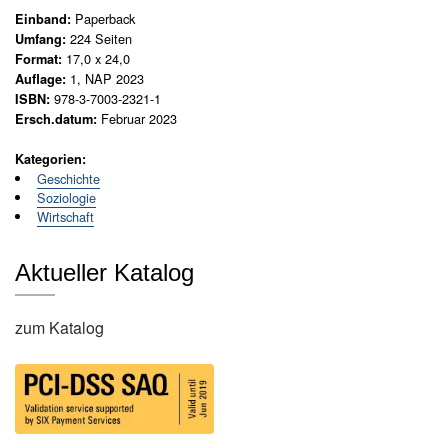
N
Paperback
Einband:
e
224
Seiten
Umfang:
u
17,0 x 24,0
Format:
e
1, NAP 2023
Auflage:
r
978-3-7003-2321-1
ISBN:
s
Februar 2023
Ersch.datum:
c
h
Kategorien:
e
Geschichte
i
Soziologie
n
Wirtschaft
u
n
Aktueller Katalog
g
e
n
zum Katalog
G
e
s
a
m