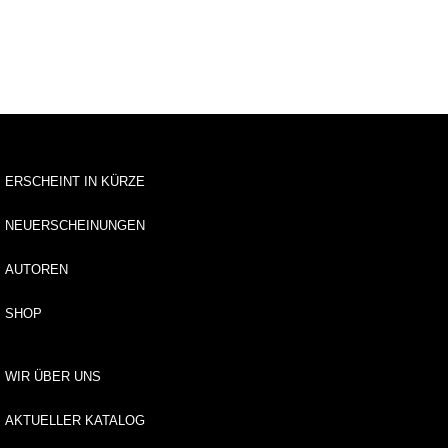
tv
e
rz
ei
c
h
ni
s
ERSCHEINT IN KÜRZE
A
r
NEUERSCHEINUNGEN
c
h
AUTOREN
it
e
k
SHOP
t
u
r
WIR ÜBER UNS
B
AKTUELLER KATALOG
il