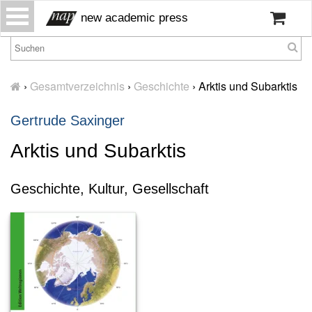
S
new academic press
k
i
p
H
t
o
›
Gesamtverzeichnis
›
Geschichte
›
Arktis und Subarktis
o
m
c
e
Gertrude Saxinger
o
W
n
Arktis und Subarktis
ir
t
ü
e
b
Geschichte, Kultur, Gesellschaft
n
er
t
u
n
s
P
r
e
s