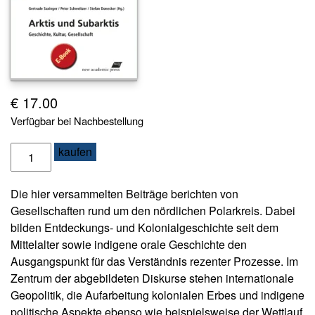
s
e
N
e
w
€
17.00
sl
e
Verfügbar bei Nachbestellung
tt
e
A
kaufen
r
r
k
K
Die hier versammelten Beiträge berichten von
t
o
Gesellschaften rund um den nördlichen Polarkreis. Dabei
i
n
bilden Entdeckungs- und Kolonialgeschichte seit dem
t
s
Mittelalter sowie indigene orale Geschichte den
a
u
k
Ausgangspunkt für das Verständnis rezenter Prozesse. Im
n
t
Zentrum der abgebildeten Diskurse stehen internationale
d
Geopolitik, die Aufarbeitung kolonialen Erbes und indigene
S
A
politische Aspekte ebenso wie beispielsweise der Wettlauf