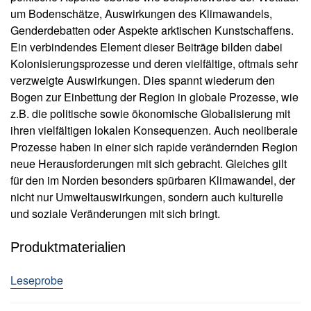
u
u
um Bodenschätze, Auswirkungen des Klimawandels,
s
b
Genderdebatten oder Aspekte arktischen Kunstschaffens.
li
a
Ein verbindendes Element dieser Beiträge bilden dabei
e
r
f
Kolonisierungsprozesse und deren vielfältige, oftmals sehr
k
e
verzweigte Auswirkungen. Dies spannt wiederum den
t
r
Bogen zur Einbettung der Region in globale Prozesse, wie
u
i
z.B. die politische sowie ökonomische Globalisierung mit
n
s
ihren vielfältigen lokalen Konsequenzen. Auch neoliberale
g
M
Prozesse haben in einer sich rapide verändernden Region
e
A
neue Herausforderungen mit sich gebracht. Gleiches gilt
n
u
für den im Norden besonders spürbaren Klimawandel, der
g
t
nicht nur Umweltauswirkungen, sondern auch kulturelle
e
o
und soziale Veränderungen mit sich bringt.
r*
i
n
Produktmaterialien
n
e
Leseprobe
n