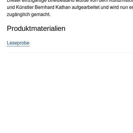
v
und Künstler Bernhard Kathan aufgearbeitet und wird nun ers
o
zugänglich gemacht.
n
D
Produktmaterialien
a
c
Leseprobe
h
a
u
u
n
d
M
a
u
t
h
a
u