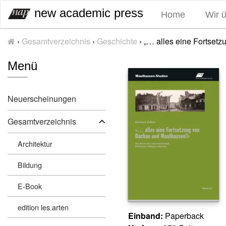
S
new academic press
Home
Wir 
k
i
›
Gesamtverzeichnis
›
Geschichte
›
„… alles eine Fortset
p
t
Menü
o
c
o
Neuerscheinungen
n
t
Gesamtverzeichnis
e
n
Architektur
t
Bildung
E-Book
edition les.arten
Einband:
Paperback