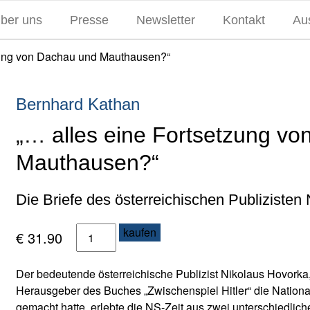
über uns
Presse
Newsletter
Kontakt
Aus
zung von Dachau und Mauthausen?“
Bernhard Kathan
„… alles eine Fortsetzung v
Mauthausen?“
Die Briefe des österreichischen Publizisten
„
kaufen
€
31.90
.
.
Der bedeutende österreichische Publizist Nikolaus Hovorka, 
.
Herausgeber des Buches „Zwischenspiel Hitler“ die Nationa
a
gemacht hatte, erlebte die NS-Zeit aus zwei unterschiedlic