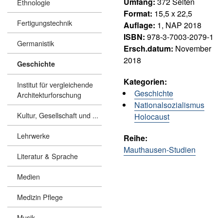
Umfang:
372
Seiten
Ethnologie
Format:
15,5 x 22,5
Fertigungstechnik
Auflage:
1, NAP 2018
ISBN:
978-3-7003-2079-1
Germanistik
Ersch.datum:
November
2018
Geschichte
Kategorien:
Institut für vergleichende
Geschichte
Architekturforschung
Nationalsozialismus
Kultur, Gesellschaft und ...
Holocaust
Lehrwerke
Reihe:
Mauthausen-Studien
Literatur & Sprache
Medien
Medizin Pflege
Musik