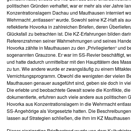
l
politischen Gründen verhaftet, war er mehr als vier Jahre la
l
Konzentrationslagern Dachau und Mauthausen interniert wor
e
Wehrmacht „entlassen“ wurde. Sowohl seine KZ-Haft als auc
s
reflektierte Hovorka in zahlreichen Briefen, deren Überlief
e
Glücksfall zu betrachten ist. Die KZ-Erfahrungen bilden da
i
Referenzrahmen seiner Wahrnehmungen und seines Hande
n
Hovorka zählte in Mauthausen zu den „Privilegierten“ und b
e
sogenannten Grauzone. Er war im SS-Revier beschäftigt, wo
F
und hatte dadurch unmittelbar mit den Haupttätern des Mas
o
zu tun. Wie andere wurde er zwangsläufig zu einem Mitakte
r
Vernichtungsprogramm. Obwohl die wenigsten der vielen 
t
Mauthausen genauer ausgeführt sind, geben sie doch in viel
s
Die erlebte und beobachtete Gewalt sowie die Konflikte, di
e
dokumentierte, erfuhren auch viele andere aus politischen G
t
Hovorka aus Konzentrationslagern in die Wehrmacht entlas
z
SS-Angehörige als Vorgesetzte hatten. Die Beschreibunge
u
lassen auf Strategien schließen, die ihm im KZ Mauthausen 
n
g
Dieser einzigartige Briefbestand wurde von dem Kulturhistor