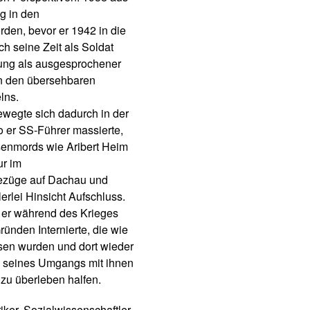
ng in den
den, bevor er 1942 in die
h seine Zeit als Soldat
erung als ausgesprochener
rin den übersehbaren
lns.
ewegte sich dadurch in der
 er SS-Führer massierte,
senmords wie Aribert Heim
ur im
Bezüge auf Dachau und
erlei Hinsicht Aufschluss.
e er während des Krieges
ründen Internierte, die wie
sen wurden und dort wieder
n seines Umgangs mit ihnen
zu überleben halfen.
iker, Sozialwissenschaftler