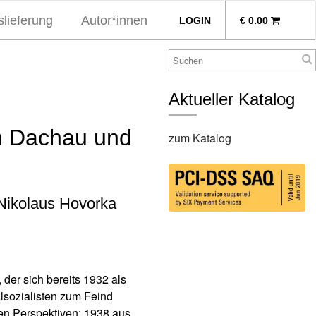
lieferung
Autor*innen
LOGIN
€
0.00
Aktueller Katalog
on Dachau und
zum Katalog
 Nikolaus Hovorka
der sich bereits 1932 als
lsozialisten zum Feind
hen Perspektiven: 1938 aus