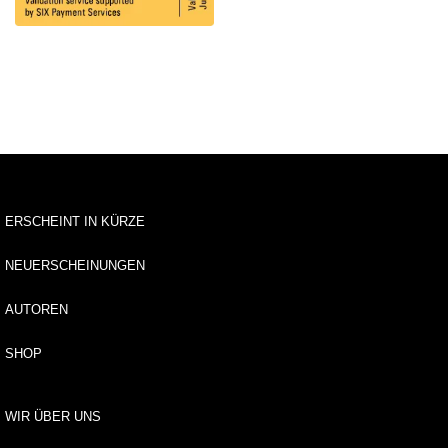
tv
e
rz
ei
c
h
ni
s
A
r
ERSCHEINT IN KÜRZE
c
h
NEUERSCHEINUNGEN
it
e
AUTOREN
k
t
u
SHOP
r
WIR ÜBER UNS
B
il