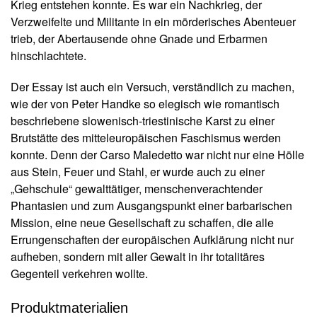
Krieg entstehen konnte. Es war ein Nachkrieg, der
u
T
s
Verzweifelte und Militante in ein mörderisches Abenteuer
r
li
trieb, der Abertausende ohne Gnade und Erbarmen
o
e
hinschlachtete.
f
m
e
m
Der Essay ist auch ein Versuch, verständlich zu machen,
r
e
wie der von Peter Handke so elegisch wie romantisch
u
l
n
beschriebene slowenisch-triestinische Karst zu einer
M
g
Brutstätte des mitteleuropäischen Faschismus werden
e
konnte. Denn der Carso Maledetto war nicht nur eine Hölle
n
A
aus Stein, Feuer und Stahl, er wurde auch zu einer
u
g
„Gehschule“ gewalttätiger, menschenverachtender
t
e
Phantasien und zum Ausgangspunkt einer barbarischen
o
Mission, eine neue Gesellschaft zu schaffen, die alle
r*
i
Errungenschaften der europäischen Aufklärung nicht nur
n
aufheben, sondern mit aller Gewalt in ihr totalitäres
n
Gegenteil verkehren wollte.
e
n
Produktmaterialien