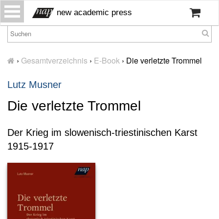
S
new academic press
k
i
p
H
t
o
›
Gesamtverzeichnis
›
E-Book
›
Die verletzte Trommel
o
m
c
e
Lutz Musner
o
W
n
Die verletzte Trommel
ir
t
ü
e
b
Der Krieg im slowenisch-triestinischen Karst
n
er
t
1915-1917
u
n
s
P
r
e
s