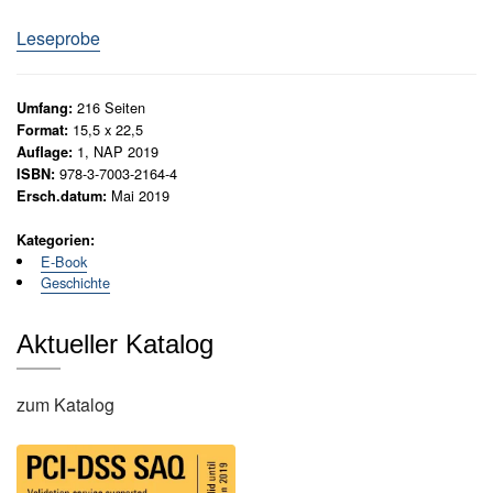
N
e
Leseprobe
u
e
r
216
Seiten
Umfang:
s
15,5 x 22,5
Format:
c
1, NAP 2019
Auflage:
h
978-3-7003-2164-4
ISBN:
e
Mai 2019
Ersch.datum:
i
n
Kategorien:
u
E-Book
n
Geschichte
g
e
Aktueller Katalog
n
G
zum Katalog
e
s
a
m