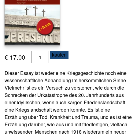
s
e
N
e
w
sl
e
D
kaufen
€
17.00
tt
i
e
r
e
Dieser Essay ist weder eine Kriegsgeschichte noch eine
v
wissenschaftliche Abhandlung im herkömmlichen Sinne.
K
e
Vielmehr ist es ein Versuch zu verstehen, wie durch die
o
r
Schrecken der Urkatastrophe des 20. Jahrhunderts aus
n
l
t
einer idyllischen, wenn auch kargen Friedenslandschaft
e
a
eine Kriegslandschaft werden konnte. Es ist eine
t
k
Erzählung über Tod, Krankheit und Trauma, und es ist eine
t
z
Erzählung darüber, wie aus und mit friedfertigen, vielfach
t
unwissenden Menschen nach 1918 wiederum ein neuer
A
e