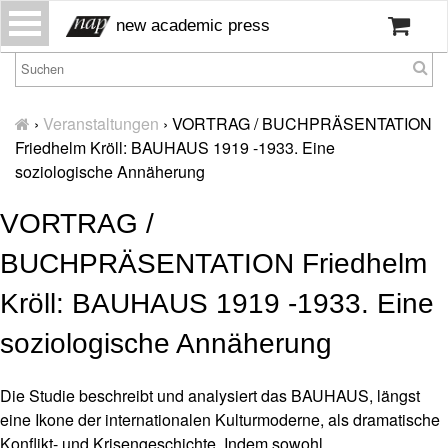
S
new academic press
k
i
p
H
t
o
›
Veranstaltungen
›
VORTRAG / BUCHPRÄSENTATION
o
m
Friedhelm Kröll: BAUHAUS 1919 -1933. Eine
c
e
soziologische Annäherung
o
W
n
VORTRAG /
ir
t
ü
e
BUCHPRÄSENTATION Friedhelm
b
n
er
t
Kröll: BAUHAUS 1919 -1933. Eine
u
n
soziologische Annäherung
s
P
Die Studie beschreibt und analysiert das BAUHAUS, längst
r
eine Ikone der internationalen Kulturmoderne, als dramatische
e
Konflikt- und Krisengeschichte. Indem sowohl
s