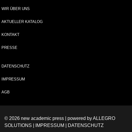
tv
e
WIR ÜBER UNS
rz
ei
AKTUELLER KATALOG
c
h
KONTAKT
ni
s
PRESSE
E
-
DATENSCHUTZ
B
o
IMPRESSUM
o
k
s
AGB
R
e
© 2026 new academic press | powered by
ALLEGRO
i
SOLUTIONS
|
IMPRESSUM
|
DATENSCHUTZ
h
e