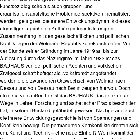
s
kunstsoziologische als auch gruppen- und
e
organisationsanalytische Problemperspektiven thematisiert
werden, gelingt es, die innere Entwicklungsdynamik dieses
N
einmaligen, epochalen Kulturexperiments in engem
e
Zusammenhang mit den gesellschaftlichen und politischen
w
Konfliktlagen der Weimarer Republik zu rekonstruieren. Von
sl
der Stunde seiner Gründung im Jahre 1919 an bis zur
e
tt
Auflösung durch das Naziregime im Jahre 1933 ist das
e
BAUHAUS von der politischen Rechten und völkischen
r
Zivilgesellschaft heftigst als „volksfremd“ angefeindet
worden;die erzwungenen Ortswechsel: von Weimar nach
K
Dessau und von Dessau nach Berlin zeugen hiervon. Doch
o
nicht nur von außen her ist das BAUHAUS, das ganz neue
n
t
Wege in Lehre, Forschung und ästhetischer Praxis beschritten
a
hat, in seinem Bestand gefährdet gewesen. Nachgerade auch
k
die innere Entwicklungsgeschichte ist von Spannungen und
t
Konflikten bewegt. Die permanenten Kernkonflikte drehten sich
um: Kunst und Technik – eine neue Einheit? Wem kommt der
A