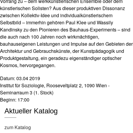
Vorrang zu – dem werkkünstlerischen Ensemble oder dem
u
künstlerischen Solisten? Aus dieser produktiven Dissonanz
s
li
zwischen Kollektiv-Idee und individualkünstlerischem
e
Selbstbild – immerhin gehören Paul Klee und Wassily
f
Kandinsky zu den Pionieren des Bauhaus-Experiments – sind
e
die auch nach 100 Jahren noch wirkmächtigen,
r
bauhauseigenen Leistungen und Impulse auf den Gebieten der
u
n
Architektur und Gebrauchskünste, der Kunstpädagogik und
g
Produktgestaltung, ein geradezu eigenständiger optischer
Kosmos, hervorgegangen.
A
u
Datum: 03.04 2019
t
Institut für Soziologie, Rooseveltplatz 2, 1090 Wien -
o
Seminarraum 3 (1. Stock)
r*
i
Beginn: 17:00
n
Aktueller Katalog
n
e
n
zum Katalog