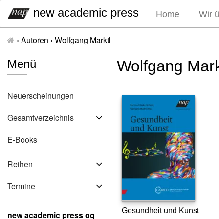
S
new academic press
Home
Wir 
k
i
›
Autoren
›
Wolfgang Marktl
p
t
Menü
Wolfgang Mark
o
c
o
Neuerscheinungen
n
t
Gesamtverzeichnis
e
n
E-Books
t
Reihen
Termine
Gesundheit und Kunst
new academic press og