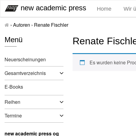
S
new academic press
Home
Wir 
k
i
›
Autoren
›
Renate Fischler
p
t
Menü
Renate Fischl
o
c
o
Neuerscheinungen
n
Es wurden keine Prod
t
Gesamtverzeichnis
e
n
E-Books
t
Reihen
Termine
new academic press og