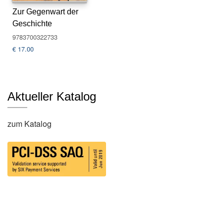
s
Zur Gegenwart der
e
Geschichte
9783700322733
N
€
17.00
e
w
sl
e
tt
Aktueller Katalog
e
r
zum Katalog
K
o
n
t
a
k
t
A