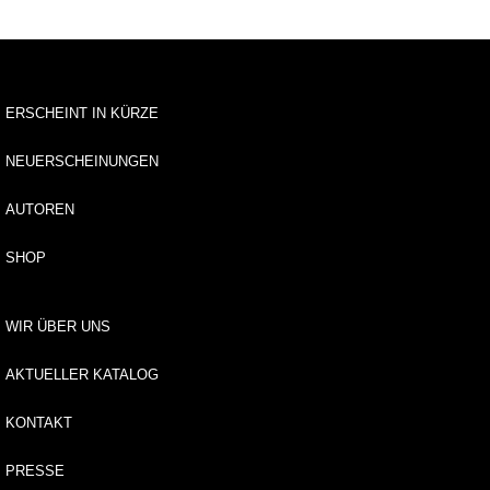
u
s
li
e
f
ERSCHEINT IN KÜRZE
e
r
u
NEUERSCHEINUNGEN
n
g
AUTOREN
A
SHOP
u
t
o
WIR ÜBER UNS
r*
i
AKTUELLER KATALOG
n
n
KONTAKT
e
n
PRESSE