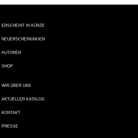
u
s
li
e
ERSCHEINT IN KÜRZE
f
e
r
NEUERSCHEINUNGEN
u
n
AUTOREN
g
SHOP
A
u
t
WIR ÜBER UNS
o
r*
AKTUELLER KATALOG
i
n
KONTAKT
n
e
PRESSE
n