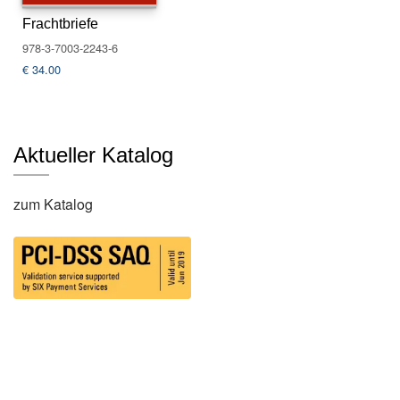
s
Frachtbriefe
e
978-3-7003-2243-6
€
34.00
N
e
w
sl
e
Aktueller Katalog
tt
e
r
zum Katalog
K
o
n
t
a
k
t
A