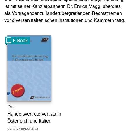
s
ist mit seiner Kanzleipartnerin Dr. Enrica Maggi überdies
e
als Vortragender zu länderübergreifenden Rechtsthemen
vor diversen italienischen Institutionen und Kammern tätig.
N
e
w
sl
e
tt
e
r
K
o
n
t
a
Der
k
t
Handelsvertretervertrag in
Österreich und Italien
A
978-3-7003-2040-1