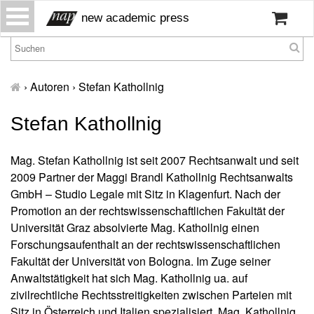
S
new academic press
k
i
p
H
t
o
›
Autoren
›
Stefan Kathollnig
o
m
c
e
Stefan Kathollnig
o
W
n
ir
t
Mag. Stefan Kathollnig ist seit 2007 Rechtsanwalt und seit
ü
e
2009 Partner der Maggi Brandl Kathollnig Rechtsanwalts
b
n
GmbH – Studio Legale mit Sitz in Klagenfurt. Nach der
er
t
Promotion an der rechtswissenschaftlichen Fakultät der
u
n
Universität Graz absolvierte Mag. Kathollnig einen
s
Forschungsaufenthalt an der rechtswissenschaftlichen
Fakultät der Universität von Bologna. Im Zuge seiner
P
Anwaltstätigkeit hat sich Mag. Kathollnig ua. auf
r
zivilrechtliche Rechtsstreitigkeiten zwischen Parteien mit
e
Sitz in Österreich und Italien spezialisiert. Mag. Kathollnig
s