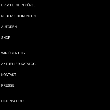
N
ERSCHEINT IN KÜRZE
e
u
NEUERSCHEINUNGEN
e
r
s
AUTOREN
c
h
SHOP
e
i
n
WIR ÜBER UNS
u
n
AKTUELLER KATALOG
g
e
KONTAKT
n
PRESSE
G
e
s
DATENSCHUTZ
a
m