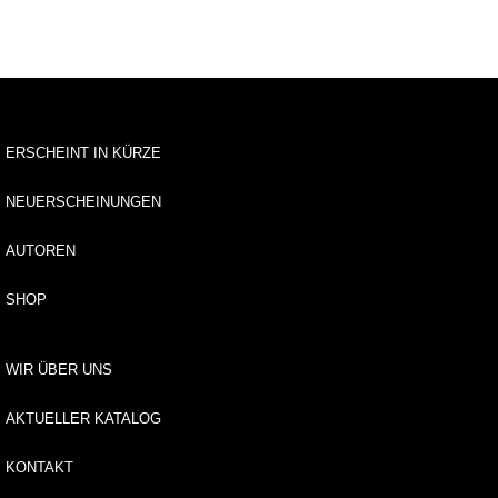
u
s
li
e
f
e
r
ERSCHEINT IN KÜRZE
u
n
NEUERSCHEINUNGEN
g
AUTOREN
A
u
SHOP
t
o
r*
i
WIR ÜBER UNS
n
n
AKTUELLER KATALOG
e
n
KONTAKT