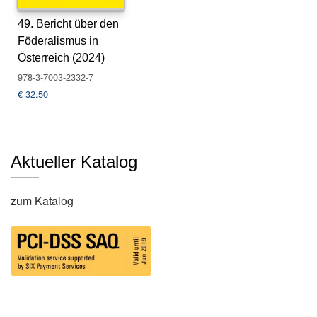
s
49. Bericht über den
e
Föderalismus in
N
Österreich (2024)
e
978-3-7003-2332-7
w
€
32.50
sl
e
tt
e
r
Aktueller Katalog
K
zum Katalog
o
n
t
a
k
t
A