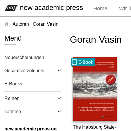
S
new academic press
Home
Wir 
k
i
›
Autoren
›
Goran Vasin
p
t
Menü
Goran Vasin
o
c
o
Neuerscheinungen
n
t
Gesamtverzeichnis
e
n
E-Books
t
Reihen
Termine
The Habsburg State-
new academic press og