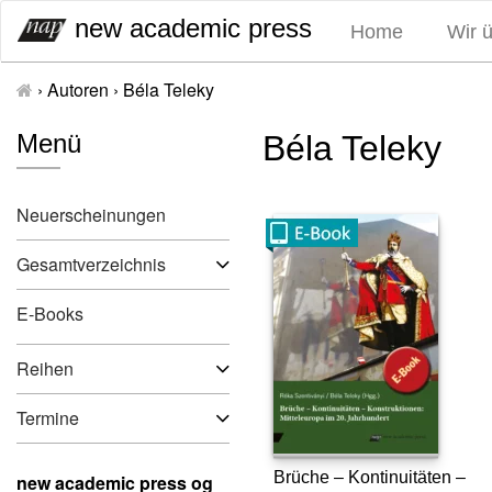
S
new academic press
Home
Wir 
k
i
›
Autoren
›
Béla Teleky
p
t
Menü
Béla Teleky
o
c
o
Neuerscheinungen
n
t
Gesamtverzeichnis
e
n
E-Books
t
Reihen
Termine
Brüche – Kontinuitäten –
new academic press og